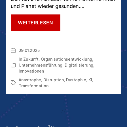
und Planet wieder gesunden.…
DYSTOPIE
WEITERLESEN
ODER
ANASTROPHE:
WIR
HABEN
09.01.2025
Veröffentlichungsdatum
DIE
WAHL
In
Zukunft
,
Organisationsentwicklung
,
Unternehmensführung
,
Digitalisierung
,
Kategorien
Innovationen
Anastrophe
,
Disruption
,
Dystophie
,
KI
,
Schlagwörter
Transformation
…