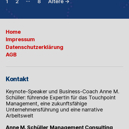
Seitennummerierun
1
2
8
Ältere
→
der
Beiträge
Home
Impressum
Datenschutzerklärung
AGB
Kontakt
Keynote-Speaker und Business-Coach Anne M.
Schüller: führende Expertin für das Touchpoint
Management, eine zukunftsfähige
Unternehmensführung und eine narrative
Arbeitswelt
Anne M. Schüller
Management Consulting