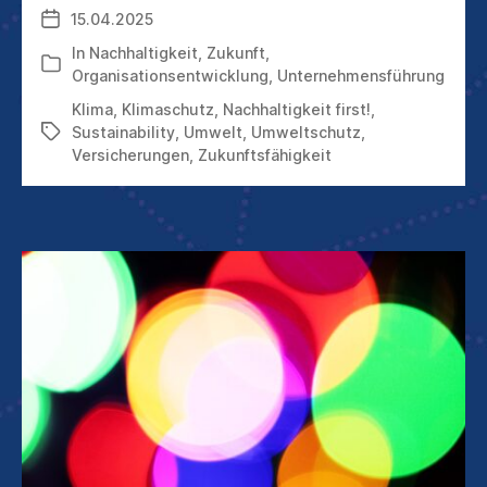
IMMER
15.04.2025
Veröffentlichungsdatum
SCHNELLER
„ZU
In
Nachhaltigkeit
,
Zukunft
,
Kategorien
SPÄT“
Organisationsentwicklung
,
Unternehmensführung
Klima
,
Klimaschutz
,
Nachhaltigkeit first!
,
Sustainability
,
Umwelt
,
Umweltschutz
,
Schlagwörter
Versicherungen
,
Zukunftsfähigkeit