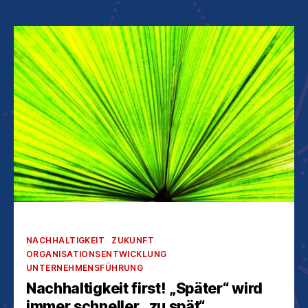
Kategorien
NACHHALTIGKEIT
ZUKUNFT
ORGANISATIONSENTWICKLUNG
UNTERNEHMENSFÜHRUNG
Nachhaltigkeit first! „Später“ wird
immer schneller „zu spät“