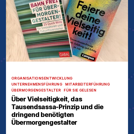
Kategorien
ORGANISATIONSENTWICKLUNG
UNTERNEHMENSFÜHRUNG
MITARBEITERFÜHRUNG
ÜBERMORGENGESTALTER
FÜR SIE GELESEN
Über Vielseitigkeit, das
Tausendsassa-Prinzip und die
dringend benötigten
Übermorgengestalter