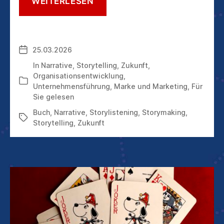
STORYTELLING
WEITERLESEN
UND
NARRATIVE:
MIT
MACHTVOLLEN
25.03.2026
Veröffentlichungsdatum
GESCHICHTEN
ZUM
In
Narrative
,
Storytelling
,
Zukunft
,
ERFOLG
Organisationsentwicklung
,
Kategorien
Unternehmensführung
,
Marke und Marketing
,
Für
Sie gelesen
Buch
,
Narrative
,
Storylistening
,
Storymaking
,
Schlagwörter
Storytelling
,
Zukunft