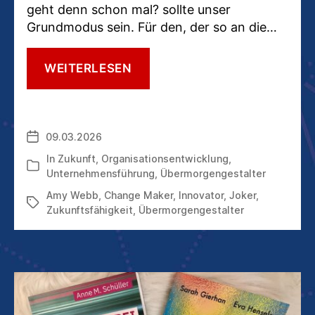
geht denn schon mal? sollte unser
Grundmodus sein. Für den, der so an die…
ÜBERMORGENGESTALTER:
WEITERLESEN
WIE
DIE
JOKER
IN
09.03.2026
Veröffentlichungsdatum
EINEM
KARTENSPIEL
In
Zukunft
,
Organisationsentwicklung
,
Kategorien
Unternehmensführung
,
Übermorgengestalter
Amy Webb
,
Change Maker
,
Innovator
,
Joker
,
Schlagwörter
Zukunftsfähigkeit
,
Übermorgengestalter