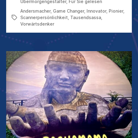
BENÖTIGTEN
Übermorgengestalter
,
Für Sie gelesen
ÜBERMORGENGESTALTER
Andersmacher
,
Game Changer
,
Innovator
,
Pionier
,
Scannerpersönlichkeit
,
Tausendsassa
,
Schlagwörter
Vorwärtsdenker