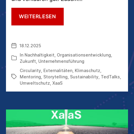
MIT
WEITERLESEN
GREEN
STORYTELLING
UND
WEITEREN
18.12.2025
Veröffentlichungsdatum
GRÜNEN
MASSNAHMEN P
In
Nachhaltigkeit
,
Organisationsentwicklung
,
Kategorien
UNKTEN
Zukunft
,
Unternehmensführung
Circularity
,
Externalitäten
,
Klimaschutz
,
Mentoring
,
Storytelling
,
Sustainability
,
TedTalks
,
Schlagwörter
Umweltschutz
,
XaaS