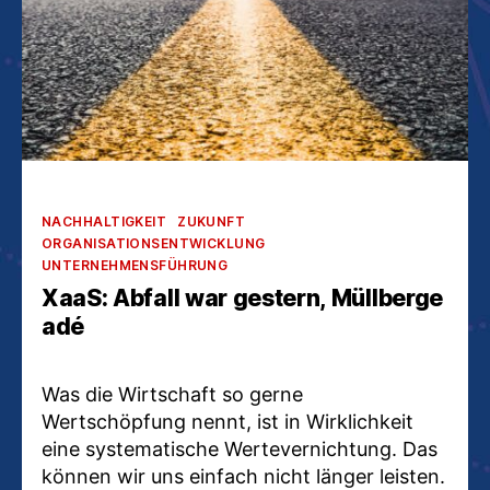
Kategorien
NACHHALTIGKEIT
ZUKUNFT
ORGANISATIONSENTWICKLUNG
UNTERNEHMENSFÜHRUNG
XaaS: Abfall war gestern, Müllberge
adé
Was die Wirtschaft so gerne
Wertschöpfung nennt, ist in Wirklichkeit
eine systematische Wertevernichtung. Das
können wir uns einfach nicht länger leisten.