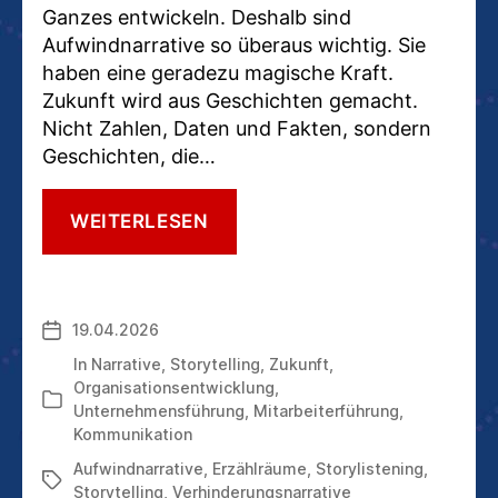
Ganzes entwickeln. Deshalb sind
Aufwindnarrative so überaus wichtig. Sie
haben eine geradezu magische Kraft.
Zukunft wird aus Geschichten gemacht.
Nicht Zahlen, Daten und Fakten, sondern
Geschichten, die…
WESHALB
WEITERLESEN
WIR
AUFWINDNARRATIVE
SO
DRINGEND
19.04.2026
Veröffentlichungsdatum
BRAUCHEN
UND
In
Narrative
,
Storytelling
,
Zukunft
,
WIE
Organisationsentwicklung
,
Kategorien
SIE
Unternehmensführung
,
Mitarbeiterführung
,
ENTSTEHEN
Kommunikation
Aufwindnarrative
,
Erzählräume
,
Storylistening
,
Schlagwörter
Storytelling
,
Verhinderungsnarrative