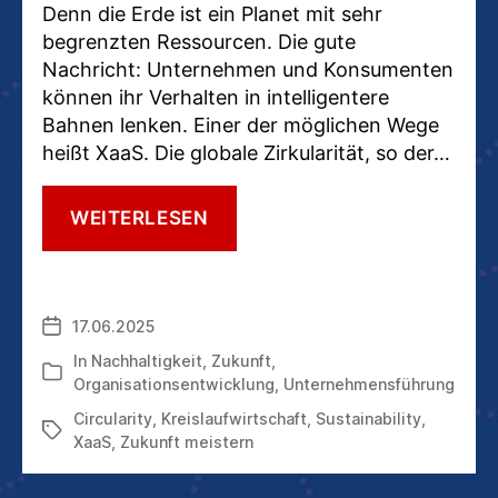
Denn die Erde ist ein Planet mit sehr
begrenzten Ressourcen. Die gute
Nachricht: Unternehmen und Konsumenten
können ihr Verhalten in intelligentere
Bahnen lenken. Einer der möglichen Wege
heißt XaaS. Die globale Zirkularität, so der…
XAAS:
WEITERLESEN
ABFALL
WAR
GESTERN,
MÜLLBERGE
17.06.2025
Veröffentlichungsdatum
ADÉ
In
Nachhaltigkeit
,
Zukunft
,
Kategorien
Organisationsentwicklung
,
Unternehmensführung
Circularity
,
Kreislaufwirtschaft
,
Sustainability
,
Schlagwörter
XaaS
,
Zukunft meistern