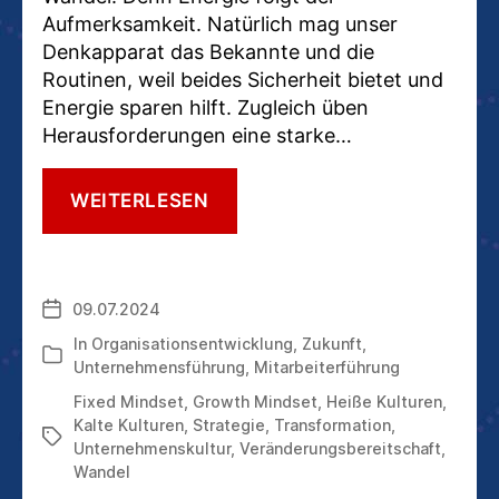
Aufmerksamkeit. Natürlich mag unser
Denkapparat das Bekannte und die
Routinen, weil beides Sicherheit bietet und
Energie sparen hilft. Zugleich üben
Herausforderungen eine starke…
MENSCHEN
WEITERLESEN
MÖGEN
KEINE
VERÄNDERUNG?
PAH,
09.07.2024
Veröffentlichungsdatum
DAS
IST
In
Organisationsentwicklung
,
Zukunft
,
Kategorien
EIN
Unternehmensführung
,
Mitarbeiterführung
MYTHOS!
Fixed Mindset
,
Growth Mindset
,
Heiße Kulturen
,
Kalte Kulturen
,
Strategie
,
Transformation
,
Schlagwörter
Unternehmenskultur
,
Veränderungsbereitschaft
,
Wandel