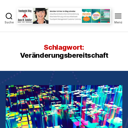
Suche
Menü
Touchpoint
Blog
Anne
M.
Schlagwort:
Schüller
Veränderungsbereitschaft