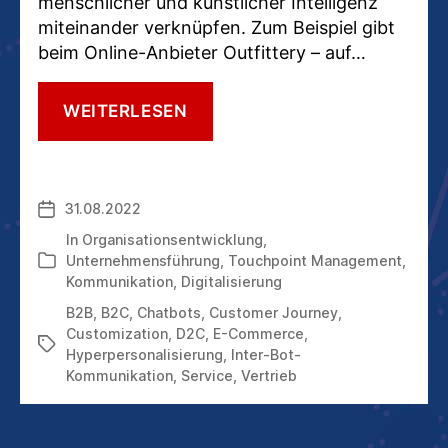
menschlicher und künstlicher Intelligenz
miteinander verknüpfen. Zum Beispiel gibt
beim Online-Anbieter Outfittery – auf…
HYPERPERSONALISIERUNG
WEITERLESEN
EIN
MUSS:
WEIL
JEDER
31.08.2022
Veröffentlichungsdatum
KUNDE
EINZIGARTIG
In
Organisationsentwicklung
,
IST
Unternehmensführung
,
Touchpoint Management
,
Kategorien
Kommunikation
,
Digitalisierung
B2B
,
B2C
,
Chatbots
,
Customer Journey
,
Customization
,
D2C
,
E-Commerce
,
Schlagwörter
Hyperpersonalisierung
,
Inter-Bot-
Kommunikation
,
Service
,
Vertrieb