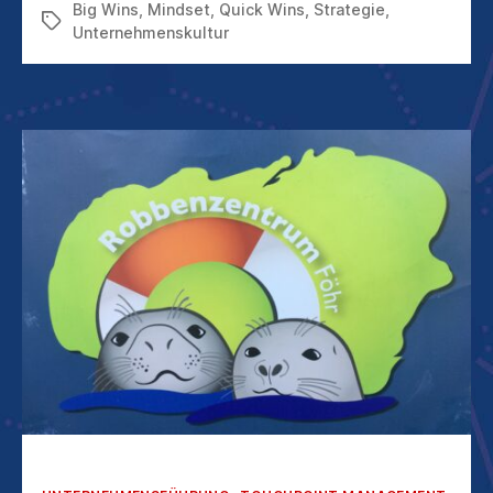
Big Wins
,
Mindset
,
Quick Wins
,
Strategie
,
Schlagwörter
Unternehmenskultur
Kategorien