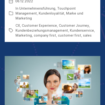
06.12.2022
Veröffentlichungsdatum
FIRST
ODER
In
Unternehmensführung
,
Touchpoint
CUSTOMER
Management
,
Kundenloyalität
,
Marke und
Kategorien
FIRST?
Marketing
CX
,
Customer Experience
,
Customer Journey
,
Kundenbeziehungsmanagement
,
Kundenservice
,
Schlagwörter
Marketing
,
company first
,
customer first
,
sales