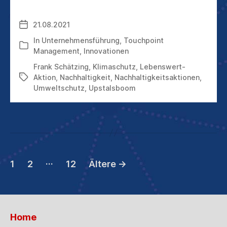
ZÄHLT
21.08.2021
Veröffentlichungsdatum
In
Unternehmensführung
,
Touchpoint
Kategorien
Management
,
Innovationen
Frank Schätzing
,
Klimaschutz
,
Lebenswert-
Aktion
,
Nachhaltigkeit
,
Nachhaltigkeitsaktionen
,
Schlagwörter
Umweltschutz
,
Upstalsboom
Seitennummerierun
…
1
2
12
Ältere
→
der
Beiträge
Home