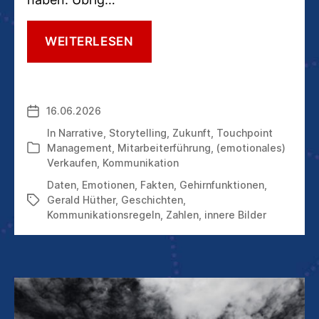
DIE
WEITERLESEN
MACHT
DER
INNEREN
BILDER
16.06.2026
Veröffentlichungsdatum
In
Narrative
,
Storytelling
,
Zukunft
,
Touchpoint
Management
,
Mitarbeiterführung
,
(emotionales)
Kategorien
Verkaufen
,
Kommunikation
Daten
,
Emotionen
,
Fakten
,
Gehirnfunktionen
,
Gerald Hüther
,
Geschichten
,
Schlagwörter
Kommunikationsregeln
,
Zahlen
,
innere Bilder