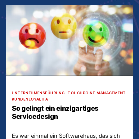
Kategorien
UNTERNEHMENSFÜHRUNG
TOUCHPOINT MANAGEMENT
KUNDENLOYALITÄT
So gelingt ein einzigartiges
Servicedesign
Es war einmal ein Softwarehaus, das sich