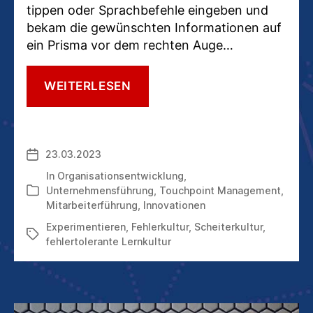
tippen oder Sprachbefehle eingeben und
bekam die gewünschten Informationen auf
ein Prisma vor dem rechten Auge…
FEHLERLERNKULTUR:
WEITERLESEN
DAMIT
NEUES
GELINGT,
MUSS
23.03.2023
Veröffentlichungsdatum
MAN
AUCH
In
Organisationsentwicklung
,
STRAUCHELN
Unternehmensführung
,
Touchpoint Management
,
Kategorien
Mitarbeiterführung
,
Innovationen
Experimentieren
,
Fehlerkultur
,
Scheiterkultur
,
Schlagwörter
fehlertolerante Lernkultur