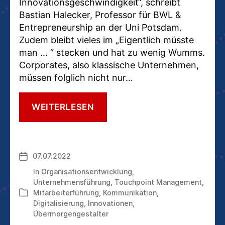
Innovationsgeschwindigkeit“, schreibt
Bastian Halecker, Professor für BWL &
Entrepreneurship an der Uni Potsdam.
Zudem bleibt vieles im „Eigentlich müsste
man … “ stecken und hat zu wenig Wumms.
Corporates, also klassische Unternehmen,
müssen folglich nicht nur…
GENUG
WEITERLESEN
GEREDET.
JETZT
WIRD
GEHANDELT.
07.07.2022
Veröffentlichungsdatum
In
Organisationsentwicklung
,
Unternehmensführung
,
Touchpoint Management
,
Mitarbeiterführung
,
Kommunikation
,
Kategorien
Digitalisierung
,
Innovationen
,
Übermorgengestalter