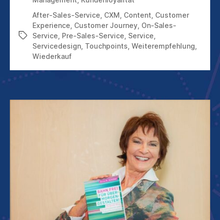
After-Sales-Service
,
CXM
,
Content
,
Customer
Experience
,
Customer Journey
,
On-Sales-
Service
,
Pre-Sales-Service
,
Service
,
Schlagwörter
Servicedesign
,
Touchpoints
,
Weiterempfehlung
,
Wiederkauf