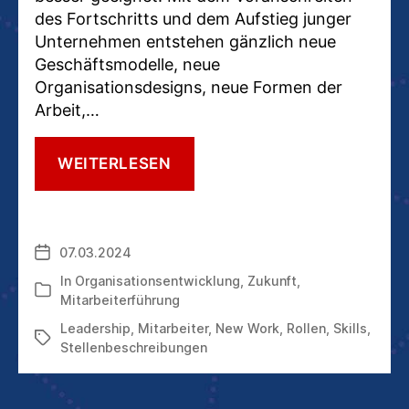
des Fortschritts und dem Aufstieg junger
Unternehmen entstehen gänzlich neue
Geschäftsmodelle, neue
Organisationsdesigns, neue Formen der
Arbeit,…
DIE
WEITERLESEN
ARBEIT
DER
ZUKUNFT
BRAUCHT
07.03.2024
Veröffentlichungsdatum
ROLLEN
STATT
In
Organisationsentwicklung
,
Zukunft
,
Kategorien
STELLEN
Mitarbeiterführung
Leadership
,
Mitarbeiter
,
New Work
,
Rollen
,
Skills
,
Schlagwörter
Stellenbeschreibungen