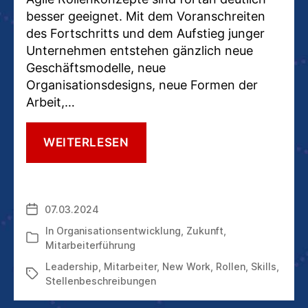
besser geeignet. Mit dem Voranschreiten
des Fortschritts und dem Aufstieg junger
Unternehmen entstehen gänzlich neue
Geschäftsmodelle, neue
Organisationsdesigns, neue Formen der
Arbeit,…
DIE
WEITERLESEN
ARBEIT
DER
ZUKUNFT
BRAUCHT
07.03.2024
Veröffentlichungsdatum
ROLLEN
STATT
In
Organisationsentwicklung
,
Zukunft
,
Kategorien
STELLEN
Mitarbeiterführung
Leadership
,
Mitarbeiter
,
New Work
,
Rollen
,
Skills
,
Schlagwörter
Stellenbeschreibungen