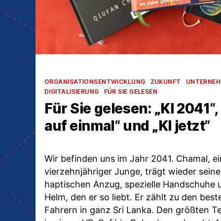
Kategorien
ORGANISATIONSENTWICKLUNG
ZUKUNFT
UNTERNE
DIGITALISIERUNG
FÜR SIE GELESEN
Für Sie gelesen: „KI 2041“,
auf einmal“ und „KI jetzt“
Wir befinden uns im Jahr 2041. Chamal, e
vierzehnjähriger Junge, trägt wieder sei
haptischen Anzug, spezielle Handschuhe 
Helm, den er so liebt. Er zählt zu den best
Fahrern in ganz Sri Lanka. Den größten Teil