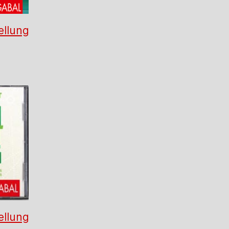
ellung
ellung