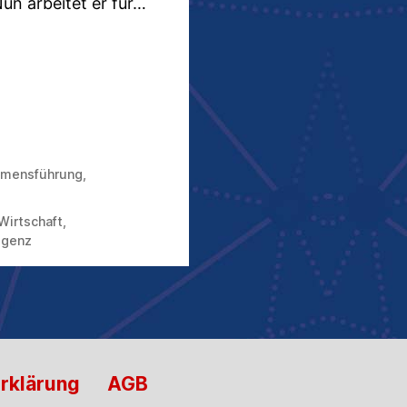
un arbeitet er für…
hmensführung
,
Wirtschaft
,
ligenz
rklärung
AGB