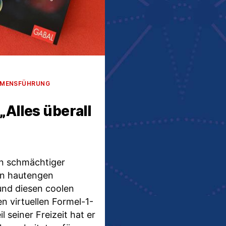
HMENSFÜHRUNG
 „Alles überall
in schmächtiger
nen hautengen
und diesen coolen
en virtuellen Formel-1-
 seiner Freizeit hat er