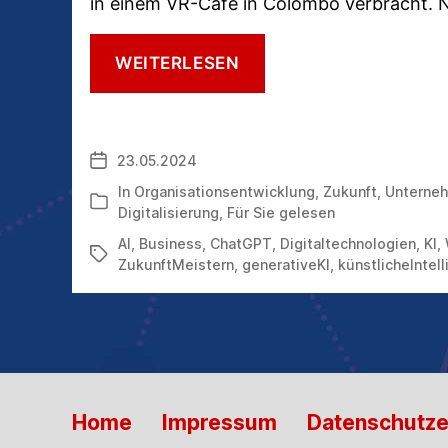
in einem VR-Café in Colombo verbracht. N
FÜR
WEITERLESEN
SIE
GELESEN:
„KI
2041“,
23.05.2024
Veröffentlichungsdatum
„ALLES
ÜBERALL
In
Organisationsentwicklung
,
Zukunft
,
Unterne
Kategorien
AUF
Digitalisierung
,
Für Sie gelesen
EINMAL“
AI
,
Business
,
ChatGPT
,
Digitaltechnologien
,
KI
,
UND
Schlagwörter
ZukunftMeistern
,
generativeKI
,
künstlicheIntel
„KI
JETZT“
Home
Impressum
Datenschutze