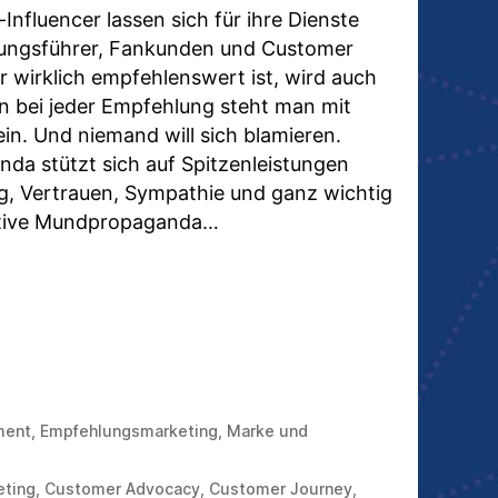
Influencer lassen sich für ihre Dienste
nungsführer, Fankunden und Customer
r wirklich empfehlenswert ist, wird auch
 bei jeder Empfehlung steht man mit
n. Und niemand will sich blamieren.
da stützt sich auf Spitzenleistungen
g, Vertrauen, Sympathie und ganz wichtig
sitive Mundpropaganda…
H.POINT.SIEG:
DEN
HER
TEREMPFOHLEN
ment
,
Empfehlungsmarketing
,
Marke und
eting
,
Customer Advocacy
,
Customer Journey
,