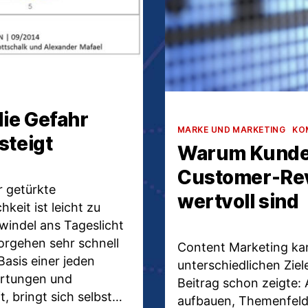
ie Gefahr
Kategorien
MARKE UND MARKETING
KO
steigt
Warum Kunde
Customer-Re
r getürkte
wertvoll sind
eit ist leicht zu
windel ans Tageslicht
orgehen sehr schnell
Content Marketing ka
Basis einer jeden
unterschiedlichen Ziel
rtungen und
Beitrag schon zeigte:
, bringt sich selbst…
aufbauen, Themenfelde