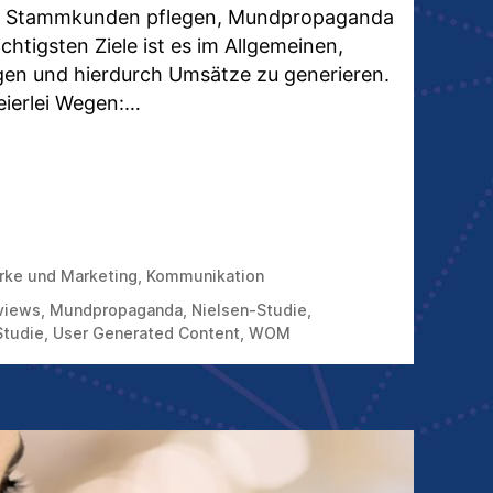
 Stammkunden pflegen, Mundpropaganda
chtigsten Ziele ist es im Allgemeinen,
gen und hierdurch Umsätze zu generieren.
eierlei Wegen:…
UM
DENBEWERTUNGEN
TOMER-
IEWS
rke und Marketing
,
Kommunikation
en
EHMEND
TVOLL
views
,
Mundpropaganda
,
Nielsen-Studie
,
D
Studie
,
User Generated Content
,
WOM