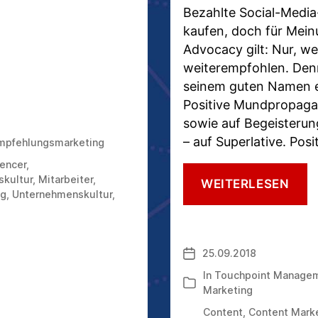
Bezahlte Social-Media-
kaufen, doch für Mei
Advocacy gilt: Nur, we
weiterempfohlen. Denn
seinem guten Namen ei
Positive Mundpropagan
sowie auf Begeisterun
– auf Superlative. Po
mpfehlungsmarketing
uencer
,
skultur
,
Mitarbeiter
,
TOUC
WEITERLESEN
ng
,
Unternehmenskultur
,
SO
WER
SIE
SIC
25.09.2018
Veröffentlichungsdatum
WEI
In
Touchpoint Manage
Kategorien
Marketing
Content
,
Content Mark