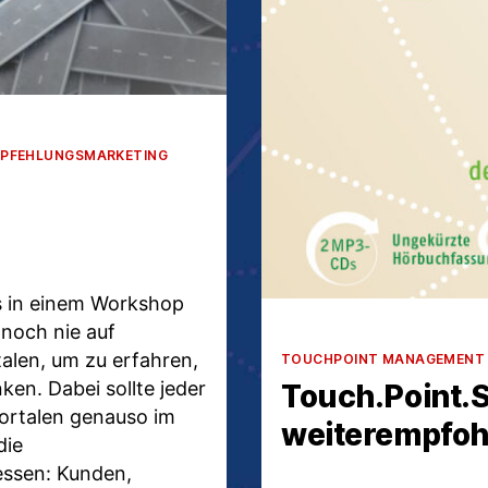
PFEHLUNGSMARKETING
’s in einem Workshop
 noch nie auf
Kategorien
alen, um zu erfahren,
TOUCHPOINT MANAGEMENT
ken. Dabei sollte jeder
Touch.Point.S
ortalen genauso im
weiterempfoh
die
essen: Kunden,