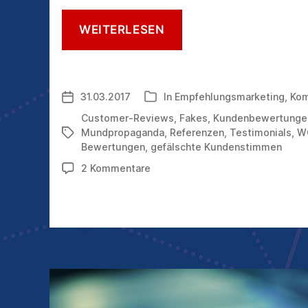
KUNDENSTIMMEN
WEITERLESEN
IM
WEB:
DIE
GEFAHR
31.03.2017
In
Empfehlungsmarketing
,
Kom
Veröffentlichungsdatum
Kategorien
GEFÄLSCHTER
BEWERTUNGEN
Customer-Reviews
,
Fakes
,
Kundenbewertunge
STEIGT
Mundpropaganda
,
Referenzen
,
Testimonials
,
W
Schlagwörter
Bewertungen
,
gefälschte Kundenstimmen
zu
2 Kommentare
Kundenstimmen
im
Web:
die
Gefahr
gefälschter
Bewertungen
steigt