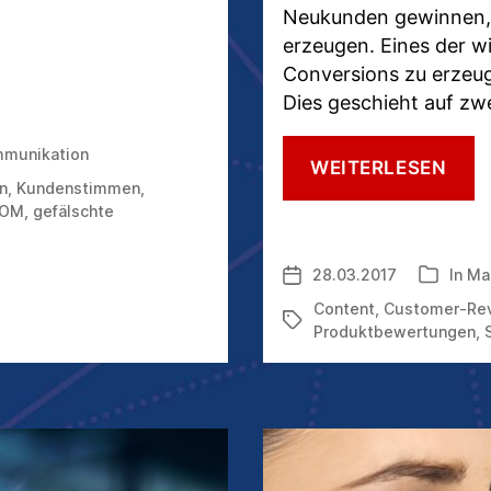
Neukunden gewinnen,
erzeugen. Eines der wi
Conversions zu erzeu
Dies geschieht auf zw
munikation
WAR
WEITERLESEN
KUN
n
,
Kundenstimmen
,
UND
OM
,
gefälschte
CUS
REV
28.03.2017
In
Ma
Veröffentlichungsdatum
Kategori
ZUN
WER
Content
,
Customer-Re
Schlagwörter
SIN
Produktbewertungen
,