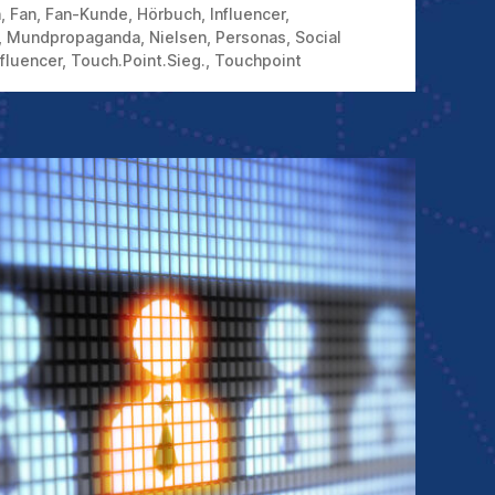
n
,
Fan
,
Fan-Kunde
,
Hörbuch
,
Influencer
,
,
Mundpropaganda
,
Nielsen
,
Personas
,
Social
fluencer
,
Touch.Point.Sieg.
,
Touchpoint