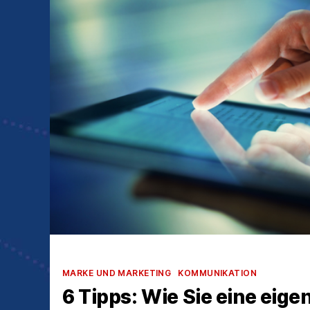
Kategorien
MARKE UND MARKETING
KOMMUNIKATION
6 Tipps: Wie Sie eine eig