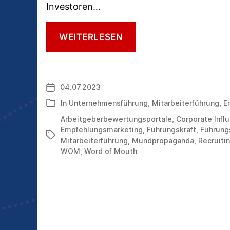
Investoren…
DER
WEITERLESEN
BESTE
WEG
ZU
NEUEN
04.07.2023
Veröffentlichungsdatum
MITARBEITENDEN
In
Unternehmensführung
,
Mitarbeiterführung
,
E
Kategorien
Arbeitgeberbewertungsportale
,
Corporate Infl
Empfehlungsmarketing
,
Führungskraft
,
Führung
Schlagwörter
Mitarbeiterführung
,
Mundpropaganda
,
Recruiti
WOM
,
Word of Mouth