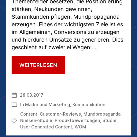
Themenfelder besetzen, die Positionierung
stärken, Neukunden gewinnen,
Stammkunden pflegen, Mundpropaganda
erzeugen. Eines der wichtigsten Ziele ist es
im Allgemeinen, Conversions zu erzeugen
und hierdurch Umsätze zu generieren. Dies
geschieht auf zweierlei Wegen:…
WARUM
WEITERLESEN
KUNDENBEWERTUNGEN
UND
CUSTOMER-
REVIEWS
28.03.2017
Veröffentlichungsdatum
ZUNEHMEND
WERTVOLL
In
Marke und Marketing
,
Kommunikation
Kategorien
SIND
Content
,
Customer-Reviews
,
Mundpropaganda
,
Nielsen-Studie
,
Produktbewertungen
,
Studie
,
Schlagwörter
User Generated Content
,
WOM