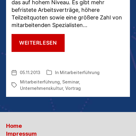
das auf hohem Niveau. Es gibt mehr
befristete Arbeitsverträge, höhere
Teilzeitquoten sowie eine größere Zahl von
mitarbeitenden Spezialisten…
MEIN
WEITERLESEN
NEUER
VORTRAG
–
MEIN
05.11.2013
In
Mitarbeiterführung
Veröffentlichungsdatum
Kategorien
NEUER
WORKSHOP:
Mitarbeiterführung
,
Seminar
,
Schlagwörter
MITARBEITERFÜHRUNG
Unternehmenskultur
,
Vortrag
IN
UNSERER
NEUEN
BUSINESSWELT
Home
Impressum