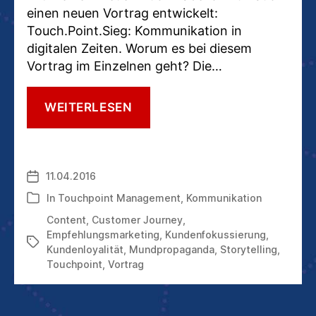
einen neuen Vortrag entwickelt:
Touch.Point.Sieg: Kommunikation in
digitalen Zeiten. Worum es bei diesem
Vortrag im Einzelnen geht? Die…
VORTRAG
WEITERLESEN
ÜBER
DIE
KOMMUNIKATION
DER
11.04.2016
Veröffentlichungsdatum
ZUKUNFT:
DIGITALER,
In
Touchpoint Management
,
Kommunikation
Kategorien
MENSCHLICHER,
Content
,
Customer Journey
,
EMOTIONALER
Empfehlungsmarketing
,
Kundenfokussierung
,
Schlagwörter
Kundenloyalität
,
Mundpropaganda
,
Storytelling
,
Touchpoint
,
Vortrag