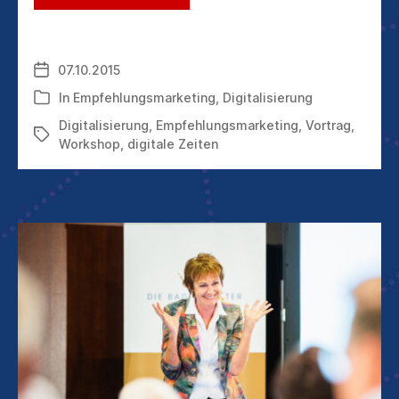
NEUER
VORTRAG:
EMPFEHLUNGSMARKETING
IN
07.10.2015
Veröffentlichungsdatum
ZEITEN
DER
In
Empfehlungsmarketing
,
Digitalisierung
Kategorien
DIGITALEN
Digitalisierung
,
Empfehlungsmarketing
,
Vortrag
,
TRANSFORMATION
Schlagwörter
Workshop
,
digitale Zeiten