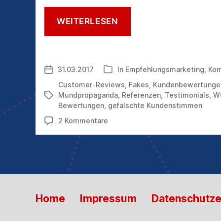
KUNDENSTIMMEN
WEITERLESEN
IM
WEB:
DIE
GEFAHR
31.03.2017
In
Empfehlungsmarketing
,
Kom
Veröffentlichungsdatum
Kategorien
GEFÄLSCHTER
BEWERTUNGEN
Customer-Reviews
,
Fakes
,
Kundenbewertunge
STEIGT
Mundpropaganda
,
Referenzen
,
Testimonials
,
W
Schlagwörter
Bewertungen
,
gefälschte Kundenstimmen
zu
2 Kommentare
Kundenstimmen
im
Web:
die
Gefahr
gefälschter
Bewertungen
Home
Impressum
Datenschutze
steigt