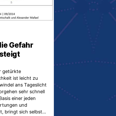
ie Gefahr
steigt
r getürkte
eit ist leicht zu
windel ans Tageslicht
orgehen sehr schnell
Basis einer jeden
rtungen und
, bringt sich selbst…