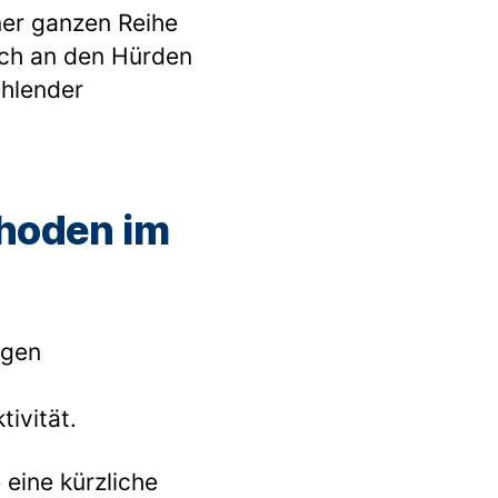
ner ganzen Reihe
och an den Hürden
ehlender
thoden im
igen
ivität.
eine kürzliche