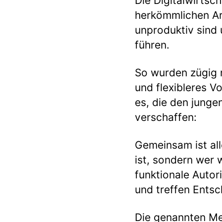
Die Digitalwirtsc
herkömmlichen Ar
unproduktiv sind
führen.
So wurden zügig n
und flexibleres 
es, die den jung
verschaffen:
Gemeinsam ist all
ist, sondern wer w
funktionale Autor
und treffen Ents
Die genannten Met