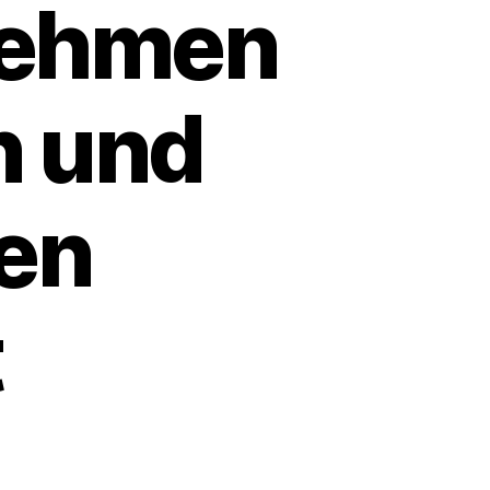
rnehmen
n und
uen
t