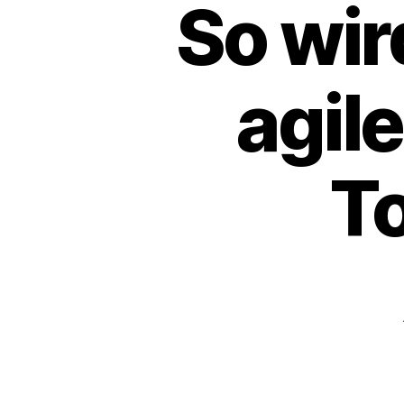
So wir
agil
To