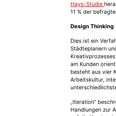
Hays-Studie
hera
11 % der befrag
Design Thinking
Dies ist ein Verfa
Städteplanern und 
Kreativprozesses
am Kunden orient
besteht aus vier 
Arbeitskultur, in
unterschiedlichst
„Iteration“ besch
Handlungen zur A