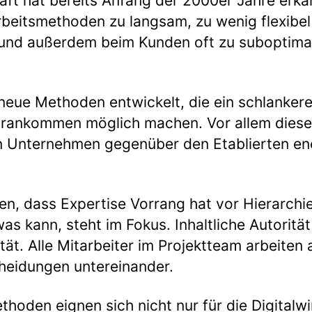
haft hat bereits Anfang der 2000er Jahre erka
beitsmethoden zu langsam, zu wenig flexibel
 und außerdem beim Kunden oft zu suboptima
eue Methoden entwickelt, die ein schlankere
Vorankommen möglich machen. Vor allem dies
en Unternehmen gegenüber den Etablierten e
en, dass Expertise Vorrang hat vor Hierarchi
as kann, steht im Fokus. Inhaltliche Autorität
ität. Alle Mitarbeiter im Projektteam arbeite
cheidungen untereinander.
hoden eignen sich nicht nur für die Digitalwi