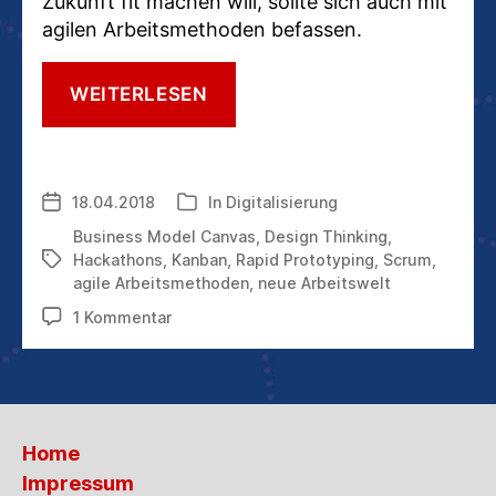
Zukunft fit machen will, sollte sich auch mit
agilen Arbeitsmethoden befassen.
SO
WEITERLESEN
WIRD
IHR
UNTERNEHMEN
AGILER:
18.04.2018
In
Digitalisierung
Veröffentlichungsdatum
Kategorien
METHODEN
UND
Business Model Canvas
,
Design Thinking
,
TOOLS
Hackathons
,
Kanban
,
Rapid Prototyping
,
Scrum
,
Schlagwörter
DER
agile Arbeitsmethoden
,
neue Arbeitswelt
NEUEN
zu
1 Kommentar
ARBEITSWELT
So
wird
Ihr
Unternehmen
agiler:
Home
Methoden
und
Impressum