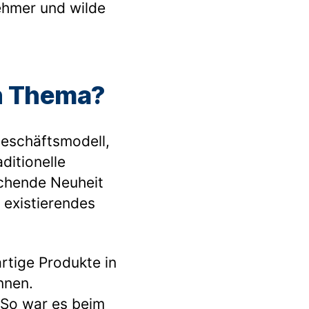
ehmer und wilde
in Thema?
Geschäftsmodell,
ditionelle
uchende Neuheit
e existierendes
artige Produkte in
nnen.
 So war es beim