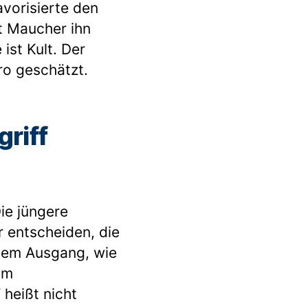
vorisierte den
t Maucher ihn
ist Kult. Der
ro geschätzt.
griff
Die jüngere
r entscheiden, die
dem Ausgang, wie
im
 heißt nicht