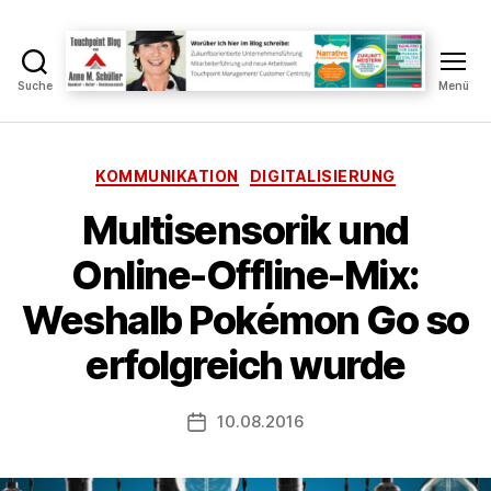
Suche
Menü
Touchpoint
Blog
Anne
M.
Kategorien
KOMMUNIKATION
DIGITALISIERUNG
Schüller
Multisensorik und
V
Online-Offline-Mix:
o
n
Weshalb Pokémon Go so
A
n
erfolgreich wurde
n
e
Beitragsautor
10.08.2016
S
Veröffentlichungsdatum
c
h