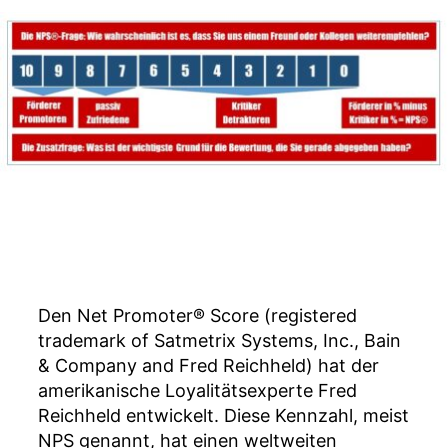
Net
h
Promoter
ü
Score
ll
(NPS)
e
im
r
Management
Die
vorstandsta
Kennzahl
Den Net Promoter® Score (registered
trademark of Satmetrix Systems, Inc., Bain
& Company and Fred Reichheld) hat der
amerikanische Loyalitätsexperte Fred
Reichheld entwickelt. Diese Kennzahl, meist
NPS genannt, hat einen weltweiten