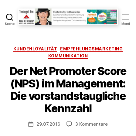
Suche
Menü
Touchpoint
Blog
Anne
M.
Kategorien
KUNDENLOYALITÄT
EMPFEHLUNGSMARKETING
Schüller
KOMMUNIKATION
Der Net Promoter Score
V
(NPS) im Management:
o
n
Die vorstandstaugliche
A
n
Kennzahl
n
e
Beitragsautor
zu
29.07.2016
3 Kommentare
S
Veröffentlichungsdatum
Der
c