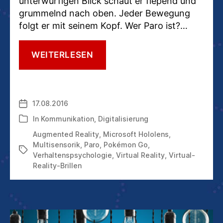
unterwürfigen Blick schaut er fiepend und
grummelnd nach oben. Jeder Bewegung
folgt er mit seinem Kopf. Wer Paro ist?…
MULTISENSORIK
WEITERLESEN
+
DIGITALISIERUNG:
WESHALB
PARO
17.08.2016
Veröffentlichungsdatum
UND
VR-
In
Kommunikation
,
Digitalisierung
Kategorien
BRILLEN
Augmented Reality
,
Microsoft Hololens
,
ERFOLGREICH
Multisensorik
,
Paro
,
Pokémon Go
,
WURDEN
Schlagwörter
Verhaltenspsychologie
,
Virtual Reality
,
Virtual-
Reality-Brillen