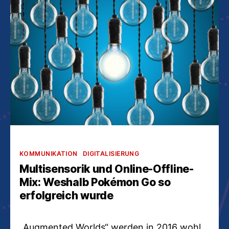
Kategorien
KOMMUNIKATION
DIGITALISIERUNG
Multisensorik und Online-Offline-
Mix: Weshalb Pokémon Go so
erfolgreich wurde
„Augmented Worlds“ werden in 2016 wohl