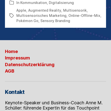
POKÉMON
In
Kommunikation
,
Digitalisierung
Kategorien
GO
Apple
,
Augmented Reality
,
Multisensorik
,
SO
Multisensorisches Marketing
,
Online-Offline-Mix
,
Schlagwörter
ERFOLGREICH
Pokémon Go
,
Sensory Branding
WURDE
Home
Impressum
Datenschutzerklärung
AGB
Kontakt
Keynote-Speaker und Business-Coach Anne M.
Schüller: führende Expertin für das Touchpoint