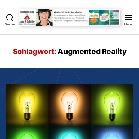
Suche
Menü
Touchpoint
Blog
Anne
M.
Schlagwort:
Augmented Reality
Schüller