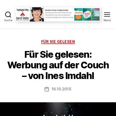
Suche
Menü
Touchpoint
Blog
Anne
M.
Kategorien
FÜR SIE GELESEN
Schüller
V
Für Sie gelesen:
o
n
Werbung auf der Couch
A
n
– von Ines Imdahl
n
e
Beitragsautor
16.10.2015
S
Veröffentlichungsdatum
c
h
ü
ll