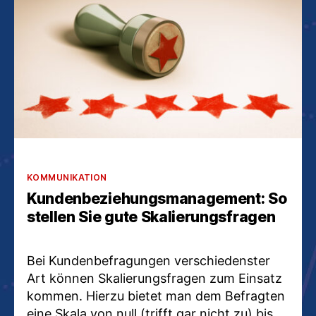
im
Management:
Die
vorstandstaugliche
Kennzahl
Kategorien
KOMMUNIKATION
Kundenbeziehungsmanagement: So
stellen Sie gute Skalierungsfragen
Bei Kundenbefragungen verschiedenster
Art können Skalierungsfragen zum Einsatz
kommen. Hierzu bietet man dem Befragten
eine Skala von null (trifft gar nicht zu) bis