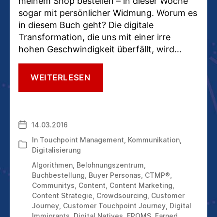
meinem Shop bestellen – in dieser Woche
sogar mit persönlicher Widmung. Worum es
in diesem Buch geht? Die digitale
Transformation, die uns mit einer irre
hohen Geschwindigkeit überfällt, wird…
TOUCH.POINT.SIEG.
WEITERLESEN
WIE
WIR
HEUTE
UND
14.03.2016
Veröffentlichungsdatum
MORGEN
MIT
In
Touchpoint Management
,
Kommunikation
,
Kategorien
KUNDEN
Digitalisierung
KOMMUNIZIEREN
Algorithmen
,
Belohnungszentrum
,
Buchbestellung
,
Buyer Personas
,
CTMP®
,
Communitys
,
Content
,
Content Marketing
,
Content Strategie
,
Crowdsourcing
,
Customer
Journey
,
Customer Touchpoint Journey
,
Digital
Immigrants
,
Digital Natives
,
EPOMS
,
Earned