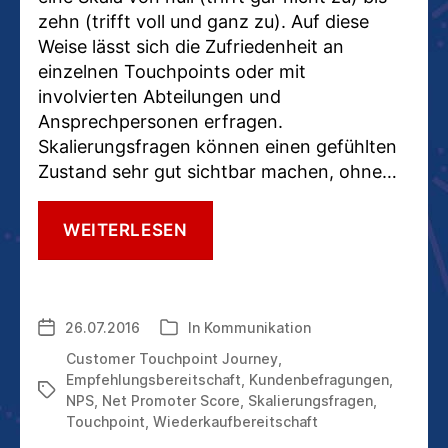
zehn (trifft voll und ganz zu). Auf diese
Weise lässt sich die Zufriedenheit an
einzelnen Touchpoints oder mit
involvierten Abteilungen und
Ansprechpersonen erfragen.
Skalierungsfragen können einen gefühlten
Zustand sehr gut sichtbar machen, ohne…
KUNDENBEZIEHUNGSMANAG
WEITERLESEN
SO
STELLEN
SIE
GUTE
26.07.2016
In
Kommunikation
Veröffentlichungsdatum
Kategorien
SKALIERUNGSFRAGEN
Customer Touchpoint Journey
,
Empfehlungsbereitschaft
,
Kundenbefragungen
,
Schlagwörter
NPS
,
Net Promoter Score
,
Skalierungsfragen
,
Touchpoint
,
Wiederkaufbereitschaft