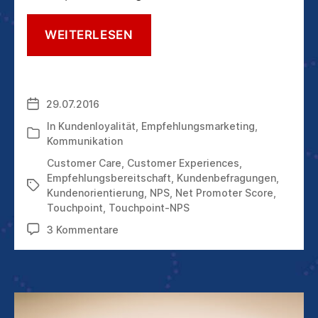
DER
WEITERLESEN
NET
PROMOTER
SCORE
(NPS)
29.07.2016
Veröffentlichungsdatum
IM
MANAGEMENT:
In
Kundenloyalität
,
Empfehlungsmarketing
,
Kategorien
DIE
Kommunikation
VORSTANDSTAUGLICHE
Customer Care
,
Customer Experiences
,
KENNZAHL
Empfehlungsbereitschaft
,
Kundenbefragungen
,
Schlagwörter
Kundenorientierung
,
NPS
,
Net Promoter Score
,
Touchpoint
,
Touchpoint-NPS
zu
3 Kommentare
Der
Net
Promoter
Score
(NPS)