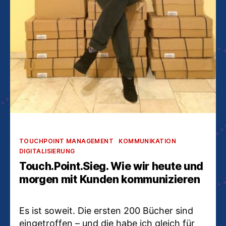
Kategorien
TOUCHPOINT MANAGEMENT
KOMMUNIKATION
DIGITALISIERUNG
Touch.Point.Sieg. Wie wir heute und
morgen mit Kunden kommunizieren
Es ist soweit. Die ersten 200 Bücher sind
eingetroffen – und die habe ich gleich für