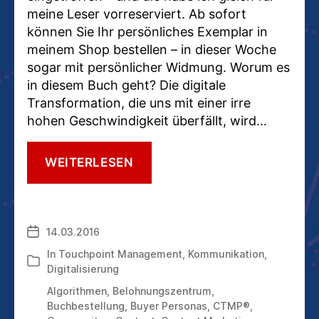
meine Leser vorreserviert. Ab sofort
können Sie Ihr persönliches Exemplar in
meinem Shop bestellen – in dieser Woche
sogar mit persönlicher Widmung. Worum es
in diesem Buch geht? Die digitale
Transformation, die uns mit einer irre
hohen Geschwindigkeit überfällt, wird…
TOUCH.POINT.SIEG.
WEITERLESEN
WIE
WIR
HEUTE
UND
14.03.2016
Veröffentlichungsdatum
MORGEN
MIT
In
Touchpoint Management
,
Kommunikation
,
Kategorien
KUNDEN
Digitalisierung
KOMMUNIZIEREN
Algorithmen
,
Belohnungszentrum
,
Buchbestellung
,
Buyer Personas
,
CTMP®
,