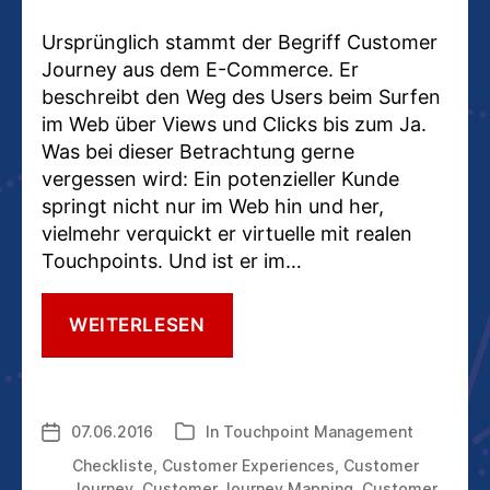
Ursprünglich stammt der Begriff Customer
Journey aus dem E-Commerce. Er
beschreibt den Weg des Users beim Surfen
im Web über Views und Clicks bis zum Ja.
Was bei dieser Betrachtung gerne
vergessen wird: Ein potenzieller Kunde
springt nicht nur im Web hin und her,
vielmehr verquickt er virtuelle mit realen
Touchpoints. Und ist er im…
DIE
WEITERLESEN
7
SCHRITTE
EINER
CUSTOMER
07.06.2016
In
Touchpoint Management
Veröffentlichungsdatum
Kategorien
JOURNEY
IM
Checkliste
,
Customer Experiences
,
Customer
TOUCHPOINT
Journey
,
Customer Journey Mapping
,
Customer