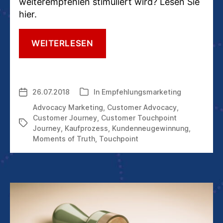
weiterempfehlen stimuliert wird? Lesen Sie
hier.
ADVOCACY
WEITERLESEN
MARKETING:
WIE
MAN
DURCH
26.07.2018
In
Empfehlungsmarketing
Veröffentlichungsdatum
Kategorien
KUNDENFÜRSPRACHE
ZU
Advocacy Marketing
,
Customer Advocacy
,
NEUGESCHÄFT
Customer Journey
,
Customer Touchpoint
Schlagwörter
KOMMT
Journey
,
Kaufprozess
,
Kundenneugewinnung
,
Moments of Truth
,
Touchpoint