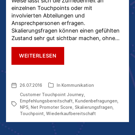
Weise lässt sich die Zufriedenheit an
einzelnen Touchpoints oder mit
involvierten Abteilungen und
Ansprechpersonen erfragen.
Skalierungsfragen können einen gefühlten
Zustand sehr gut sichtbar machen, ohne…
KUNDENBEZIEHUNGSMANAG
WEITERLESEN
SO
STELLEN
SIE
GUTE
26.07.2016
In
Kommunikation
Veröffentlichungsdatum
Kategorien
SKALIERUNGSFRAGEN
Customer Touchpoint Journey
,
Empfehlungsbereitschaft
,
Kundenbefragungen
,
Schlagwörter
NPS
,
Net Promoter Score
,
Skalierungsfragen
,
Touchpoint
,
Wiederkaufbereitschaft