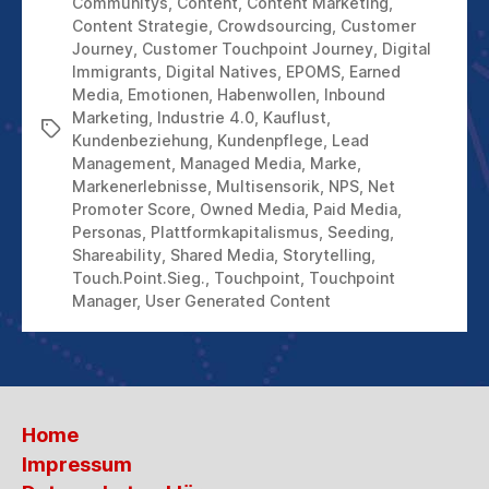
Communitys
,
Content
,
Content Marketing
,
Content Strategie
,
Crowdsourcing
,
Customer
Journey
,
Customer Touchpoint Journey
,
Digital
Immigrants
,
Digital Natives
,
EPOMS
,
Earned
Media
,
Emotionen
,
Habenwollen
,
Inbound
Marketing
,
Industrie 4.0
,
Kauflust
,
Schlagwörter
Kundenbeziehung
,
Kundenpflege
,
Lead
Management
,
Managed Media
,
Marke
,
Markenerlebnisse
,
Multisensorik
,
NPS
,
Net
Promoter Score
,
Owned Media
,
Paid Media
,
Personas
,
Plattformkapitalismus
,
Seeding
,
Shareability
,
Shared Media
,
Storytelling
,
Touch.Point.Sieg.
,
Touchpoint
,
Touchpoint
Manager
,
User Generated Content
Home
Impressum