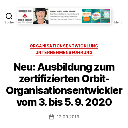
Suche
Menü
Touchpoint
Blog
Anne
M.
Kategorien
ORGANISATIONSENTWICKLUNG
Schüller
UNTERNEHMENSFÜHRUNG
Neu: Ausbildung zum
V
zertifizierten Orbit-
o
n
Organisationsentwickler
A
n
vom 3. bis 5. 9. 2020
n
e
Beitragsautor
12.09.2019
S
Veröffentlichungsdatum
c