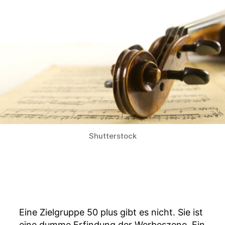
e
r
Shutterstock
Eine Zielgruppe 50 plus gibt es nicht. Sie ist
eine dumme Erfindung der Werbeszene. Ein