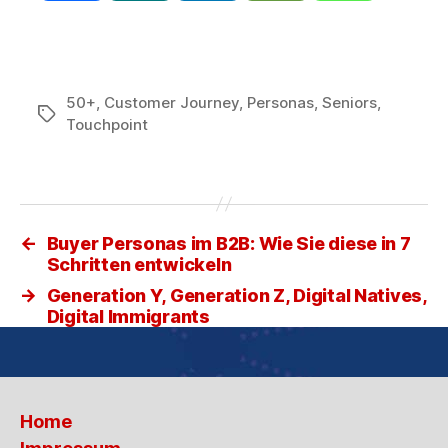
50+
,
Customer Journey
,
Personas
,
Seniors
,
Schlagwörter
Touchpoint
←
Buyer Personas im B2B: Wie Sie diese in 7
Schritten entwickeln
→
Generation Y, Generation Z, Digital Natives,
Digital Immigrants
Home