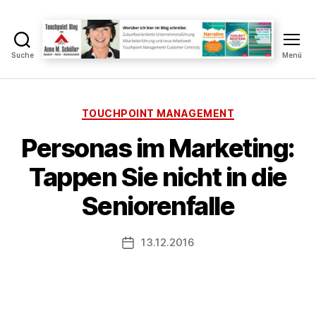
Suche
Menü
Touchpoint
Blog
Anne
M.
Kategorien
TOUCHPOINT MANAGEMENT
Schüller
V
Personas im Marketing:
o
n
Tappen Sie nicht in die
A
n
Seniorenfalle
n
e
Beitragsautor
13.12.2016
S
Veröffentlichungsdatum
c
h
ü
ll