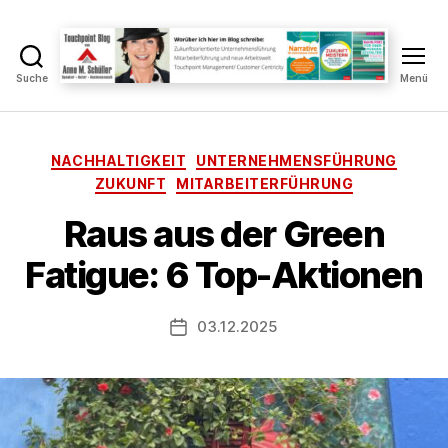
Suche
Menü
Touchpoint
Blog
Anne
M.
Kategorien
NACHHALTIGKEIT
UNTERNEHMENSFÜHRUNG
V
Schüller
ZUKUNFT
MITARBEITERFÜHRUNG
o
n
Raus aus der Green
A
n
Fatigue: 6 Top-Aktionen
n
e
Beitragsautor
03.12.2025
S
Veröffentlichungsdatum
c
h
ü
ll
e