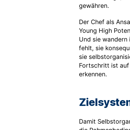
gewähren.
Der Chef als Ansa
Young High Potent
Und sie wandern i
fehlt, sie konseq
sie selbstorganis
Fortschritt ist au
erkennen.
Zielsyste
Damit Selbstorga