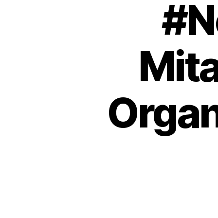
#N
Mita
Organ