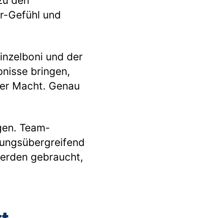
zu den
ir-Gefühl und
inzelboni und der
nisse bringen,
der Macht. Genau
agen. Team-
ilungsübergreifend
 werden gebraucht,