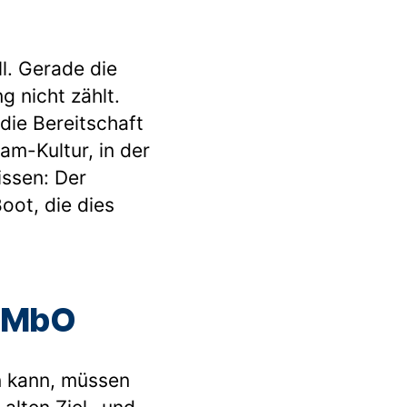
l. Gerade die
g nicht zählt.
die Bereitschaft
am-Kultur, in der
issen: Der
Boot, die dies
t MbO
n kann, müssen