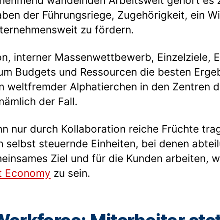
zunehmend wandelnden Arbeitswelt gehört es 
ben der Führungsriege, Zugehörigkeit, ein W
ernehmensweit zu fördern.
n, interner Massenwettbewerb, Einzelziele, E
m Budgets und Ressourcen die besten Ergeb
n weltfremder Alphatierchen in den Zentren 
nämlich der Fall.
n nur durch Kollaboration reiche Früchte tr
 selbst steuernde Einheiten, bei denen abte
gemeinsames Ziel und für die Kunden arbeiten,
ext Economy
zu sein.