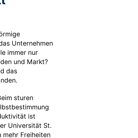
t
förmige
 das Unternehmen
le immer nur
nden und Markt?
nd das
anden.
Beim sturen
Selbstbestimmung
ktivität ist
r Universität St.
n mehr Freiheiten