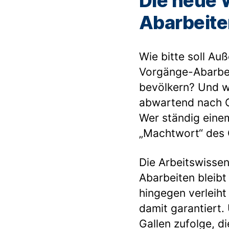
Die neue W
Abarbeite
Wie bitte soll Au
Vorgänge-Abarbei
bevölkern? Und w
abwartend nach O
Wer ständig einem
„Machtwort“ des C
Die Arbeitswisse
Abarbeiten bleibt
hingegen verleiht
damit garantiert.
Gallen zufolge, d