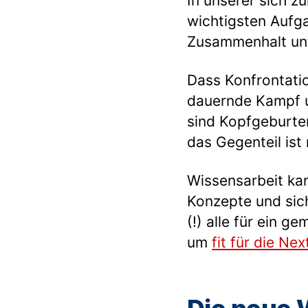
In unserer sich 
wichtigsten Aufga
Zusammenhalt unt
Dass Konfrontatio
dauernde Kampf u
sind Kopfgeburte
das Gegenteil ist 
Wissensarbeit kan
Konzepte und sich
(!) alle für ein 
um
fit für die N