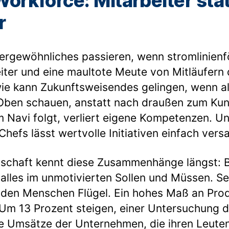
orkforce: Mitarbeiter stat
r
ßergewöhnliches passieren, wenn stromlinien
ter und eine maultote Meute von Mitläufern
ie kann Zukunftsweisendes gelingen, wenn al
ben schauen, anstatt nach draußen zum Ku
 Navi folgt, verliert eigene Kompetenzen. U
hefs lässt wertvolle Initiativen einfach vers
nschaft kennt diese Zusammenhänge längst: 
 alles im unmotivierten Sollen und Müssen. 
 den Menschen Flügel. Ein hohes Maß an Produ
 Um 13 Prozent steigen, einer Untersuchung de
ie Umsätze der Unternehmen, die ihren Leute