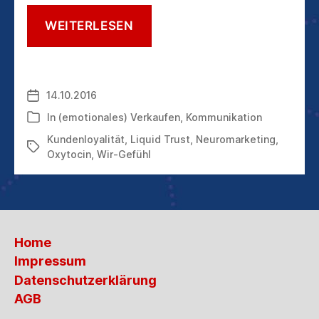
OXYTOCIN
WEITERLESEN
–
DER
BOTENSTOFF
FÜR
14.10.2016
Veröffentlichungsdatum
VERBUNDENHEIT
In
(emotionales) Verkaufen
,
Kommunikation
Kategorien
Kundenloyalität
,
Liquid Trust
,
Neuromarketing
,
Schlagwörter
Oxytocin
,
Wir-Gefühl
Home
Impressum
Datenschutzerklärung
AGB