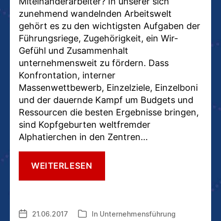
Miteinanderarbeiter? In unserer sich
zunehmend wandelnden Arbeitswelt
gehört es zu den wichtigsten Aufgaben der
Führungsriege, Zugehörigkeit, ein Wir-
Gefühl und Zusammenhalt
unternehmensweit zu fördern. Dass
Konfrontation, interner
Massenwettbewerb, Einzelziele, Einzelboni
und der dauernde Kampf um Budgets und
Ressourcen die besten Ergebnisse bringen,
sind Kopfgeburten weltfremder
Alphatierchen in den Zentren…
#NEWWORK17:
WEITERLESEN
DIE
MITARBEITER
IN
NEUEN
21.06.2017
In
Unternehmensführung
Veröffentlichungsdatum
Kategorien
ORGANISATIONSMODELLEN