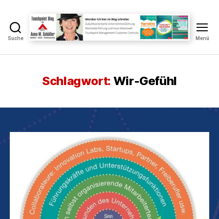
Suche
Menü
Touchpoint
Blog
Anne
M.
Schlagwort:
Wir-Gefühl
Schüller