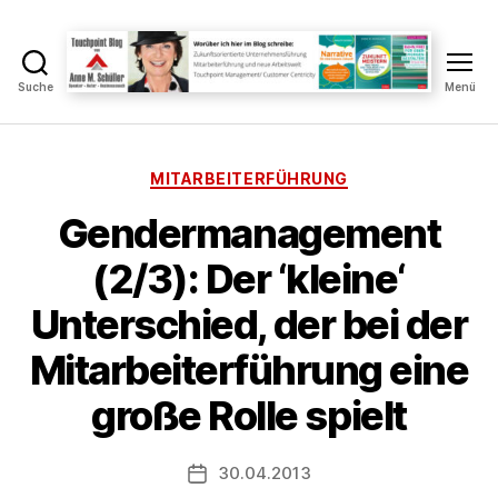
Suche
Menü
Touchpoint
Blog
Anne
M.
Kategorien
MITARBEITERFÜHRUNG
Schüller
Gendermanagement
(2/3): Der ‘kleine‘
V
Unterschied, der bei der
o
n
Mitarbeiterführung eine
A
n
große Rolle spielt
n
e
Beitragsautor
30.04.2013
S
Veröffentlichungsdatum