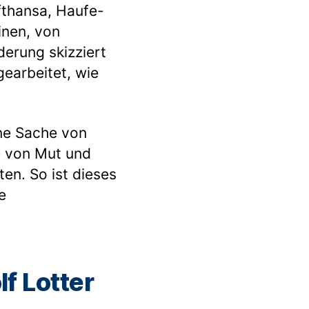
fthansa, Haufe-
inen, von
derung skizziert
earbeitet, wie
ine Sache von
e von Mut und
en. So ist dieses
e
lf Lotter