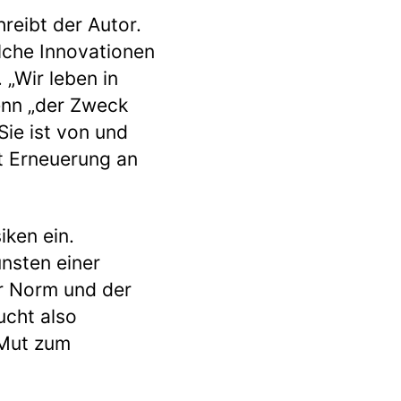
reibt der Autor.
lche Innovationen
 „Wir leben in
enn „der Zweck
Sie ist von und
gt Erneuerung an
iken ein.
unsten einer
er Norm und der
ucht also
 Mut zum