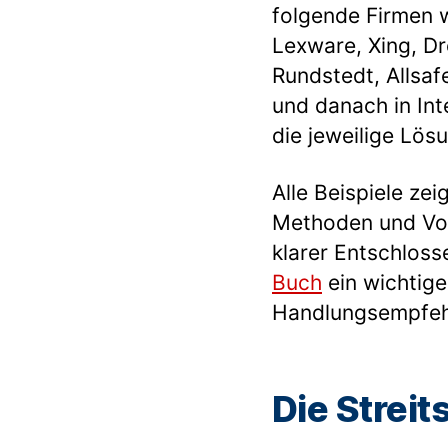
folgende Firmen w
Lexware, Xing, D
Rundstedt, Allsaf
und danach in In
die jeweilige Lös
Alle Beispiele ze
Methoden und Vor
klarer Entschloss
Buch
ein wichtige
Handlungsempfeh
Die Streit