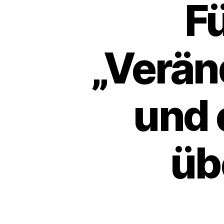
Fü
„Verän
und 
üb