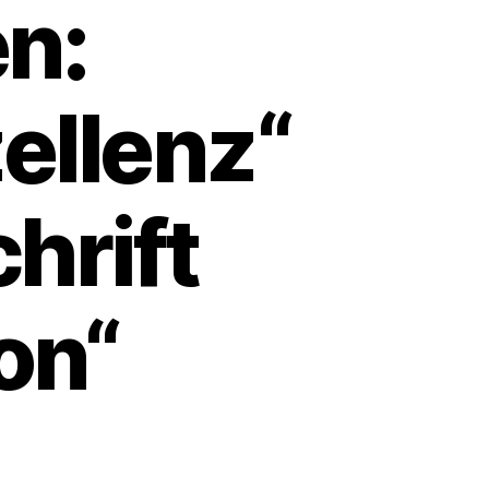
en:
ellenz“
hrift
on“