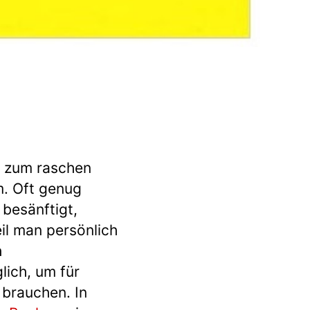
n zum raschen
m. Oft genug
besänftigt,
il man persönlich
h
ich, um für
 brauchen. In