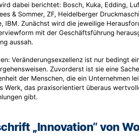
ird dabei berichtet: Bosch, Kuka, Edding, Lu
rees & Sommer, ZF, Heidelberger Druckmasch
e, IBM. Zunächst wird die jeweilige Herausfor
terviewform mit der Geschäftsführung herausg
ung aussah.
igen: Veränderungsexzellenz ist nur bedingt e
gehensweisen. Zuvorderst ist sie eine Sach
enheit der Menschen, die ein Unternehmen leit
s Werk, das praxisorientiert überaus wertvoll
lungen gibt.
schrift „Innovation“ von Wo