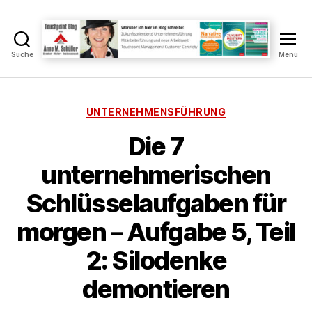
Suche
Menü
Touchpoint
Blog
Anne
M.
Kategorien
UNTERNEHMENSFÜHRUNG
Schüller
Die 7
unternehmerischen
Schlüsselaufgaben für
V
morgen – Aufgabe 5, Teil
o
n
2: Silodenke
A
n
demontieren
n
e