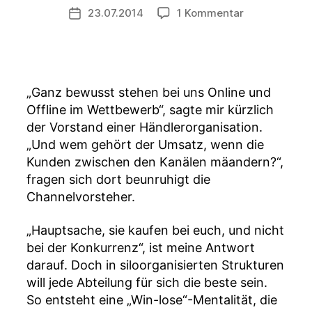
Beitragsautor
zu
23.07.2014
1 Kommentar
S
Veröffentlichungsdatum
Die
c
7
h
unternehmer
ü
Schlüsselauf
ll
für
e
„Ganz bewusst stehen bei uns Online und
morgen
r
Offline im Wettbewerb“, sagte mir kürzlich
–
der Vorstand einer Händlerorganisation.
Aufgabe
„Und wem gehört der Umsatz, wenn die
5,
Kunden zwischen den Kanälen mäandern?“,
Teil
fragen sich dort beunruhigt die
2:
Channelvorsteher.
Silodenke
demontieren
„Hauptsache, sie kaufen bei euch, und nicht
bei der Konkurrenz“, ist meine Antwort
darauf. Doch in siloorganisierten Strukturen
will jede Abteilung für sich die beste sein.
So entsteht eine „Win-lose“-Mentalität, die