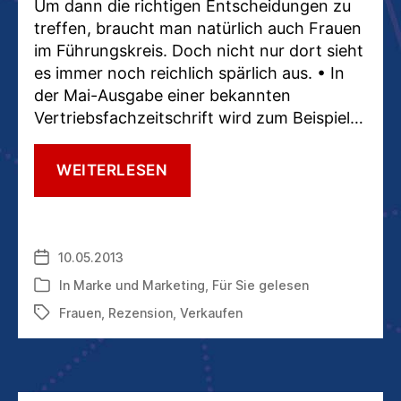
Um dann die richtigen Entscheidungen zu
treffen, braucht man natürlich auch Frauen
im Führungskreis. Doch nicht nur dort sieht
es immer noch reichlich spärlich aus. • In
der Mai-Ausgabe einer bekannten
Vertriebsfachzeitschrift wird zum Beispiel…
FÜR
WEITERLESEN
SIE
GELESEN:
VERKAUFEN
AN
10.05.2013
Veröffentlichungsdatum
ADAM
UND
In
Marke und Marketing
,
Für Sie gelesen
Kategorien
EVA
Frauen
,
Rezension
,
Verkaufen
Schlagwörter
–
VON
DIANA
JAFFÉ
UND