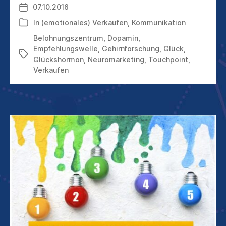
07.10.2016
Veröffentlichungsdatum
DER
ROSAROTE-
In
(emotionales) Verkaufen
,
Kommunikation
Kategorien
BRILLE-
Belohnungszentrum
,
Dopamin
,
EFFEKT
Empfehlungswelle
,
Gehirnforschung
,
Glück
,
ENTSTEHEN
Schlagwörter
Glückshormon
,
Neuromarketing
,
Touchpoint
,
Verkaufen