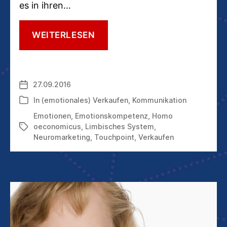
es in ihren…
5
WEITERLESEN
EMOTIONSKREISE,
DIE
JEDER
MARKETER,
27.09.2016
Veröffentlichungsdatum
MANAGER
UND
In
(emotionales) Verkaufen
,
Kommunikation
Kategorien
VERKÄUFER
Emotionen
,
Emotionskompetenz
,
Homo
KENNEN
oeconomicus
,
Limbisches System
,
Schlagwörter
SOLLTE
Neuromarketing
,
Touchpoint
,
Verkaufen