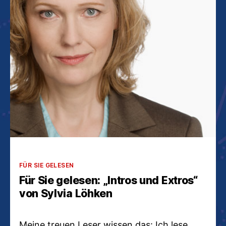
Kategorien
FÜR SIE GELESEN
Für Sie gelesen: „Intros und Extros“
von Sylvia Löhken
Meine treuen Leser wissen das: Ich lese