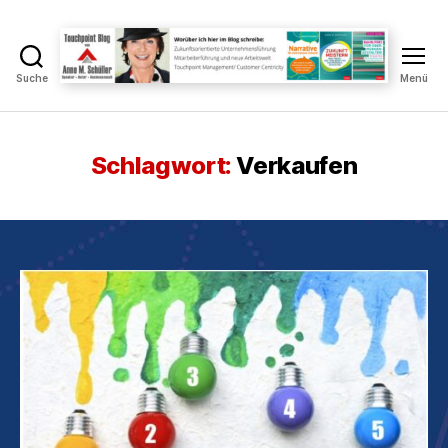
Suche
Menü
Touchpoint
Blog
Anne
M.
Schlagwort:
Verkaufen
Schüller