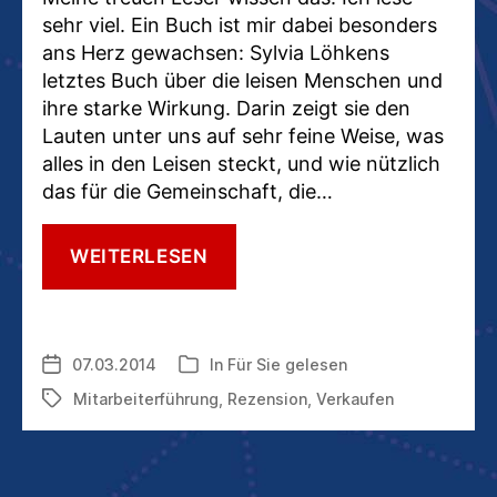
sehr viel. Ein Buch ist mir dabei besonders
ans Herz gewachsen: Sylvia Löhkens
letztes Buch über die leisen Menschen und
ihre starke Wirkung. Darin zeigt sie den
Lauten unter uns auf sehr feine Weise, was
alles in den Leisen steckt, und wie nützlich
das für die Gemeinschaft, die…
FÜR
WEITERLESEN
SIE
GELESEN:
„INTROS
UND
07.03.2014
In
Für Sie gelesen
Veröffentlichungsdatum
Kategorien
EXTROS“
VON
Mitarbeiterführung
,
Rezension
,
Verkaufen
Schlagwörter
SYLVIA
LÖHKEN