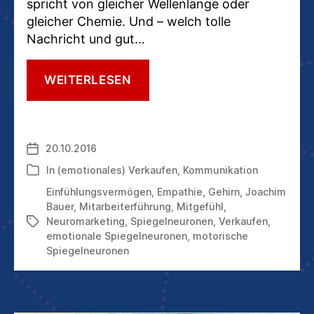
spricht von gleicher Wellenlänge oder
gleicher Chemie. Und – welch tolle
Nachricht und gut…
SPIEGELNEURONEN
WEITERLESEN
SCHENKEN
UNS
DIE
GABE
20.10.2016
Veröffentlichungsdatum
DER
EMPATHIE
In
(emotionales) Verkaufen
,
Kommunikation
Kategorien
Einfühlungsvermögen
,
Empathie
,
Gehirn
,
Joachim
Bauer
,
Mitarbeiterführung
,
Mitgefühl
,
Neuromarketing
,
Spiegelneuronen
,
Verkaufen
,
Schlagwörter
emotionale Spiegelneuronen
,
motorische
Spiegelneuronen