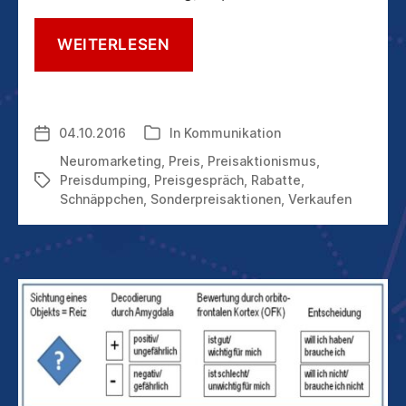
DIE
WEITERLESEN
INSULA
–
UND
WIE
04.10.2016
In
Kommunikation
Veröffentlichungsdatum
Kategorien
SIE
DEN
Neuromarketing
,
Preis
,
Preisaktionismus
,
PREISSCHMERZ
Preisdumping
,
Preisgespräch
,
Rabatte
,
Schlagwörter
BESIEGEN
Schnäppchen
,
Sonderpreisaktionen
,
Verkaufen