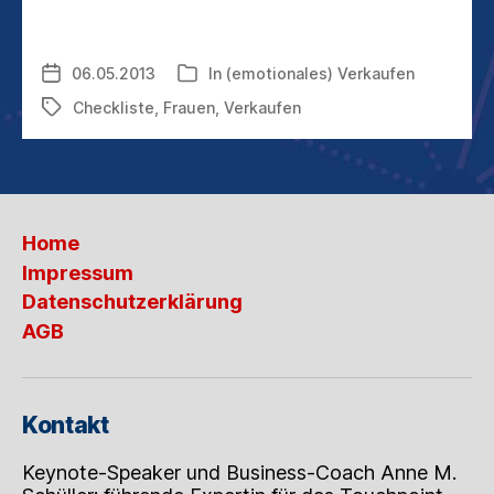
GENDERSALES:
DER
UNGEHOBENE
06.05.2013
In
(emotionales) Verkaufen
Veröffentlichungsdatum
Kategorien
UMSATZSCHATZ
Checkliste
,
Frauen
,
Verkaufen
Schlagwörter
Home
Impressum
Datenschutzerklärung
AGB
Kontakt
Keynote-Speaker und Business-Coach Anne M.