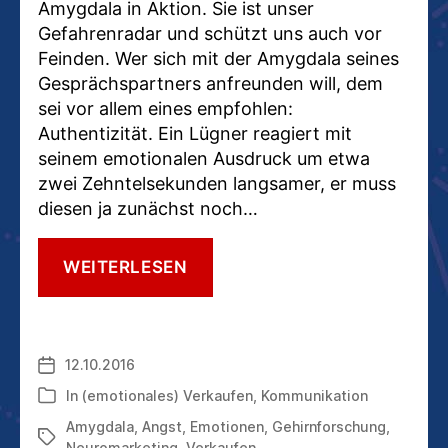
Amygdala in Aktion. Sie ist unser
Gefahrenradar und schützt uns auch vor
Feinden. Wer sich mit der Amygdala seines
Gesprächspartners anfreunden will, dem
sei vor allem eines empfohlen:
Authentizität. Ein Lügner reagiert mit
seinem emotionalen Ausdruck um etwa
zwei Zehntelsekunden langsamer, er muss
diesen ja zunächst noch…
DIE
WEITERLESEN
AMYGDALA
–
UNSER
SCHUTZENGEL
12.10.2016
Veröffentlichungsdatum
UND
GEFAHRENRADAR
In
(emotionales) Verkaufen
,
Kommunikation
Kategorien
Amygdala
,
Angst
,
Emotionen
,
Gehirnforschung
,
Schlagwörter
Neuromarketing
,
Verkaufen