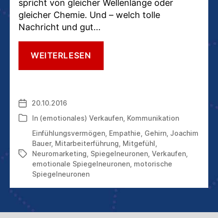
spricht von gleicher Wellenlänge oder
gleicher Chemie. Und – welch tolle
Nachricht und gut…
SPIEGELNEURONEN
WEITERLESEN
SCHENKEN
UNS
DIE
GABE
20.10.2016
Veröffentlichungsdatum
DER
EMPATHIE
In
(emotionales) Verkaufen
,
Kommunikation
Kategorien
Einfühlungsvermögen
,
Empathie
,
Gehirn
,
Joachim
Bauer
,
Mitarbeiterführung
,
Mitgefühl
,
Neuromarketing
,
Spiegelneuronen
,
Verkaufen
,
Schlagwörter
emotionale Spiegelneuronen
,
motorische
Spiegelneuronen