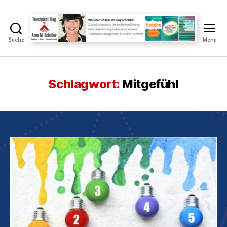
Suche
Menü
Touchpoint
Blog
Anne
M.
Schlagwort:
Mitgefühl
Schüller