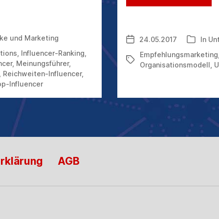
VER
ZWI
UNT
UND
ke und Marketing
24.05.2017
In
Un
Veröffentlichungsdatum
Kategori
KUN
ations
,
Influencer-Ranking
,
Empfehlungsmarketing
Schlagwörter
ncer
,
Meinungsführer
,
Organisationsmodell
,
U
,
Reichweiten-Influencer
,
p-Influencer
rklärung
AGB