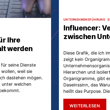
Kategorien
UNTERNEHMENSFÜHRUNG
E
Influencer: 
zwischen Un
r Ihre
hlt werden
Diese Grafik, die ich i
zeigt kein Organigram
 für seine Dienste
Unternehmensorganisa
wollen, weil sie
Hierarchen und isolier
lich dastehen mögen.
Organigramme, gibt es
, unter welchen
Daseinssinn, das War
 bekommt.
heißt das Purpose. Die
INF
WEITERLESEN