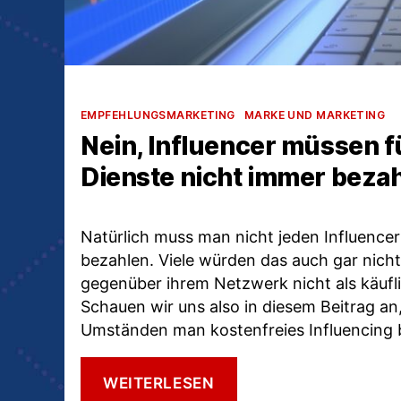
Kategorien
EMPFEHLUNGSMARKETING
MARKE UND MARKETING
Nein, Influencer müssen fü
Dienste nicht immer beza
Natürlich muss man nicht jeden Influencer
bezahlen. Viele würden das auch gar nicht 
gegenüber ihrem Netzwerk nicht als käuf
Schauen wir uns also in diesem Beitrag an
Umständen man kostenfreies Influencing
NEIN,
WEITERLESEN
INFLUENCER