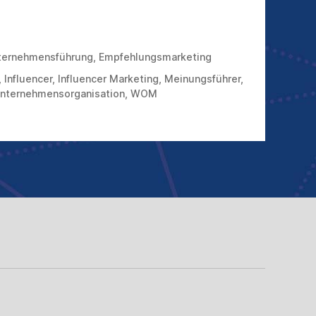
BINDUNGSBRÜCKEN
SCHEN
ERNEHMEN
ternehmensführung
,
Empfehlungsmarketing
en
DEN
,
Influencer
,
Influencer Marketing
,
Meinungsführer
,
nternehmensorganisation
,
WOM