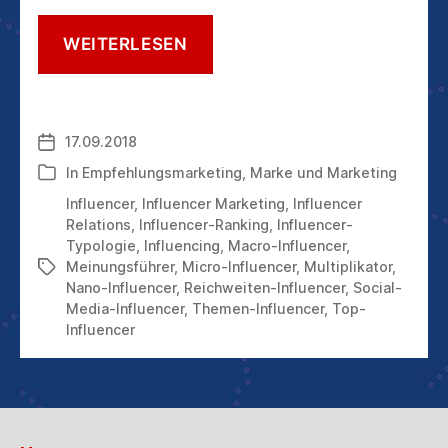
NEIN,
WEITERLESEN
INFLUENCER
MÜSSEN
FÜR
IHRE
17.09.2018
Veröffentlichungsdatum
DIENSTE
NICHT
In
Empfehlungsmarketing
,
Marke und Marketing
Kategorien
IMMER
Influencer
,
Influencer Marketing
,
Influencer
BEZAHLT
Relations
,
Influencer-Ranking
,
Influencer-
WERDEN
Typologie
,
Influencing
,
Macro-Influencer
,
Meinungsführer
,
Micro-Influencer
,
Multiplikator
,
Schlagwörter
Nano-Influencer
,
Reichweiten-Influencer
,
Social-
Media-Influencer
,
Themen-Influencer
,
Top-
Influencer