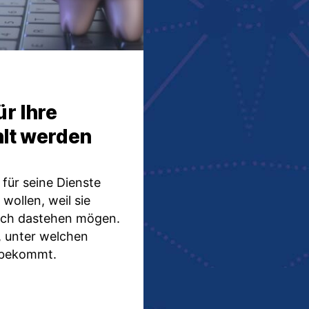
r Ihre
hlt werden
 für seine Dienste
wollen, weil sie
lich dastehen mögen.
, unter welchen
 bekommt.