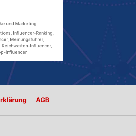
ke und Marketing
ations
,
Influencer-Ranking
,
ncer
,
Meinungsführer
,
,
Reichweiten-Influencer
,
p-Influencer
rklärung
AGB