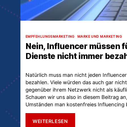
Kategorien
EMPFEHLUNGSMARKETING
MARKE UND MARKETING
Nein, Influencer müssen fü
Dienste nicht immer beza
Natürlich muss man nicht jeden Influencer
bezahlen. Viele würden das auch gar nicht 
gegenüber ihrem Netzwerk nicht als käuf
Schauen wir uns also in diesem Beitrag an
Umständen man kostenfreies Influencing
NEIN,
WEITERLESEN
INFLUENCER