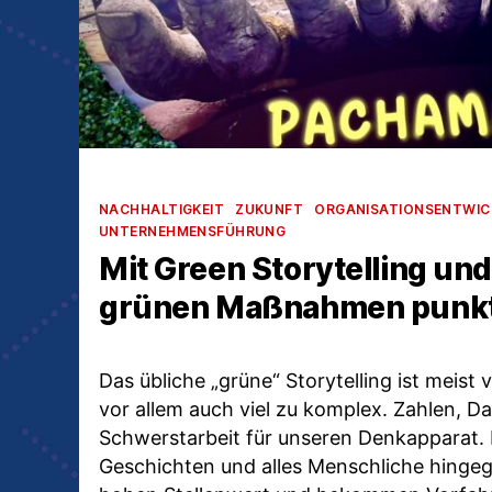
Kategorien
NACHHALTIGKEIT
ZUKUNFT
ORGANISATIONSENTWI
UNTERNEHMENSFÜHRUNG
Mit Green Storytelling un
grünen Maßnahmen punk
Das übliche „grüne“ Storytelling ist meist v
vor allem auch viel zu komplex. Zahlen, D
Schwerstarbeit für unseren Denkapparat.
Geschichten und alles Menschliche hinge