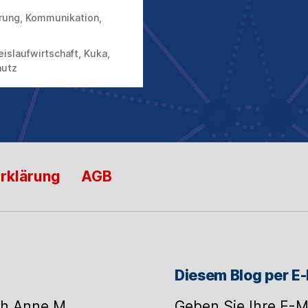
rung
,
Kommunikation
,
eislaufwirtschaft
,
Kuka
,
utz
rklärung
AGB
Diesem Blog per E-
h Anne M.
Geben Sie Ihre E-M