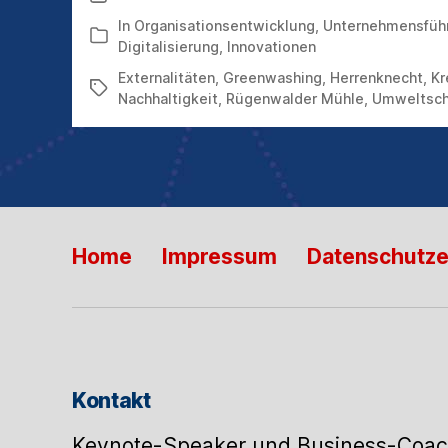
GAR
IM
In
Organisationsentwicklung
,
Unternehmensfüh
Kategorien
INTERESSE
Digitalisierung
,
Innovationen
DER
Externalitäten
,
Greenwashing
,
Herrenknecht
,
Kr
UNTERNEHMEN
Schlagwörter
Nachhaltigkeit
,
Rügenwalder Mühle
,
Umweltsch
Home
Impressum
Datenschutze
Kontakt
Keynote-Speaker und Business-Coac