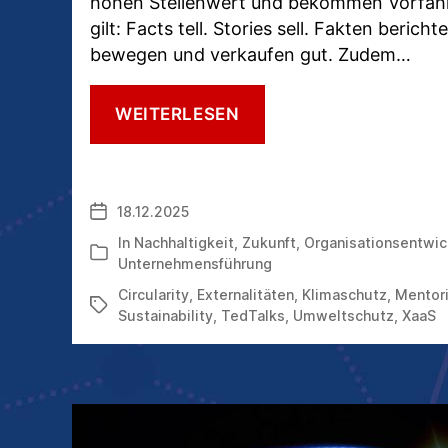
hohen Stellenwert und bekommen Vorfahr
gilt: Facts tell. Stories sell. Fakten berich
bewegen und verkaufen gut. Zudem…
MIT
WEITERLESEN
GREEN
STORYTELLING
UND
WEITEREN
18.12.2025
Veröffentlichungsdatum
GRÜNEN
MASSNAHMEN P
In
Nachhaltigkeit
,
Zukunft
,
Organisationsentwic
Kategorien
UNKTEN
Unternehmensführung
Circularity
,
Externalitäten
,
Klimaschutz
,
Mentor
Schlagwörter
Sustainability
,
TedTalks
,
Umweltschutz
,
XaaS