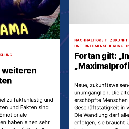
Kategorien
NACHHALTIGKEIT
ZUKUNFT
UNTERNEHMENSFÜHRUNG
I
Fortan gilt: „I
CKLUNG
„Maximalprofit
d weiteren
ten
Neue, zukunftsweisen
unumgänglich. Die alt
iel zu faktenlastig und
erschöpfte Menschen hi
aten und Fakten sind
Geschäftstätigkeit in 
 Emotionale
Die Wandlung darf all
gen haben einen sehr
erfolgen, sie braucht