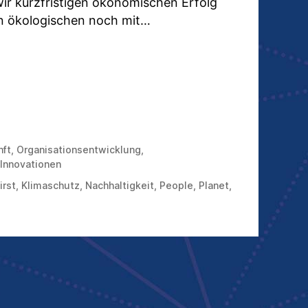
wir kurzfristigen ökonomischen Erfolg
en ökologischen noch mit…
TAN
:
PACT
T“
TT
XIMALPROFIT
T“
nft
,
Organisationsentwicklung
,
Innovationen
irst
,
Klimaschutz
,
Nachhaltigkeit
,
People
,
Planet
,