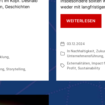
t im Kopf. Deshalb
Insbesondere sollten 
ten, Geschichten
weder mit langfristig
FOR
WEITERLESEN
GILT
„IM
FIRS
STA
03.12.2024
Veröffentlichungsdatum
„MA
FIRS
In
Nachhaltigkeit
,
Zuku
Kategorien
Unternehmensführung
,
klung
,
Externalitäten
,
Impact f
Schlagwörter
Profit
,
Sustainability
ing
,
Storytelling
,