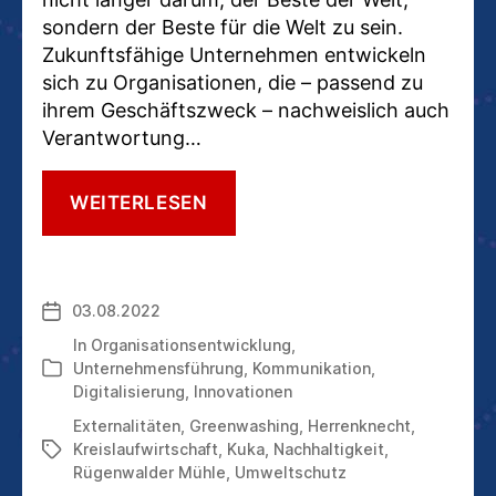
sondern der Beste für die Welt zu sein.
Zukunftsfähige Unternehmen entwickeln
sich zu Organisationen, die – passend zu
ihrem Geschäftszweck – nachweislich auch
Verantwortung…
NACHHALTIGKEIT
WEITERLESEN
UND
KLIMASCHUTZ:
GANZ
UND
03.08.2022
Veröffentlichungsdatum
GAR
IM
In
Organisationsentwicklung
,
INTERESSE
Unternehmensführung
,
Kommunikation
,
Kategorien
DER
Digitalisierung
,
Innovationen
UNTERNEHMEN
Externalitäten
,
Greenwashing
,
Herrenknecht
,
Kreislaufwirtschaft
,
Kuka
,
Nachhaltigkeit
,
Schlagwörter
Rügenwalder Mühle
,
Umweltschutz