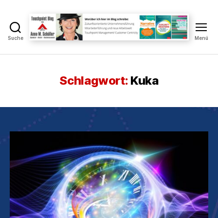
Suche
Menü
Touchpoint
Blog
Anne
M.
Schlagwort:
Kuka
Schüller