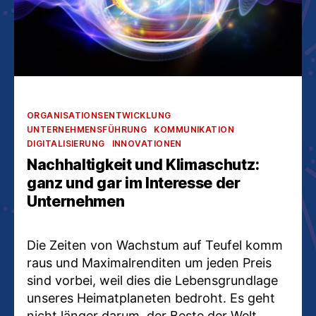
Kategorien
ORGANISATIONSENTWICKLUNG
UNTERNEHMENSFÜHRUNG
KOMMUNIKATION
DIGITALISIERUNG
INNOVATIONEN
Nachhaltigkeit und Klimaschutz:
ganz und gar im Interesse der
Unternehmen
Die Zeiten von Wachstum auf Teufel komm
raus und Maximalrenditen um jeden Preis
sind vorbei, weil dies die Lebensgrundlage
unseres Heimatplaneten bedroht. Es geht
nicht länger darum, der Beste der Welt,