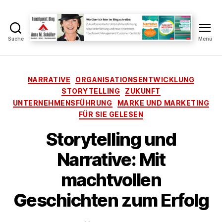
Suche
Menü
Touchpoint
Blog
Anne
M.
Kategorien
NARRATIVE
ORGANISATIONSENTWICKLUNG
Schüller
STORYTELLING
ZUKUNFT
UNTERNEHMENSFÜHRUNG
MARKE UND MARKETING
FÜR SIE GELESEN
Storytelling und
V
Narrative: Mit
o
n
machtvollen
A
n
Geschichten zum Erfolg
n
e
Beitragsautor