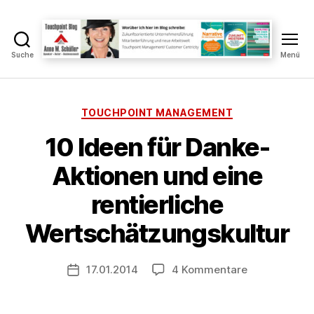
Suche
Menü
Touchpoint
Blog
Anne
M.
Kategorien
TOUCHPOINT MANAGEMENT
Schüller
10 Ideen für Danke-
V
Aktionen und eine
o
n
rentierliche
A
n
Wertschätzungskultur
n
e
Beitragsautor
zu
17.01.2014
4 Kommentare
S
Veröffentlichungsdatum
10
c
Ideen
h