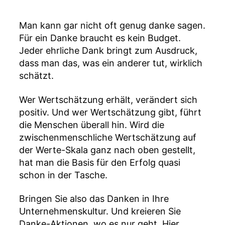
für
ü
Danke-
ll
Aktionen
e
Man kann gar nicht oft genug danke sagen.
und
r
Für ein Danke braucht es kein Budget.
eine
Jeder ehrliche Dank bringt zum Ausdruck,
rentierliche
dass man das, was ein anderer tut, wirklich
Wertschätzu
schätzt.
Wer Wertschätzung erhält, verändert sich
positiv. Und wer Wertschätzung gibt, führt
die Menschen überall hin. Wird die
zwischenmenschliche Wertschätzung auf
der Werte-Skala ganz nach oben gestellt,
hat man die Basis für den Erfolg quasi
schon in der Tasche.
Bringen Sie also das Danken in Ihre
Unternehmenskultur. Und kreieren Sie
Danke-Aktionen, wo es nur geht. Hier