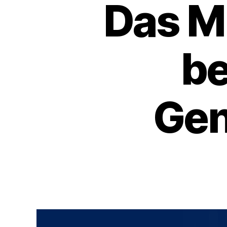
Das M
be
Gen