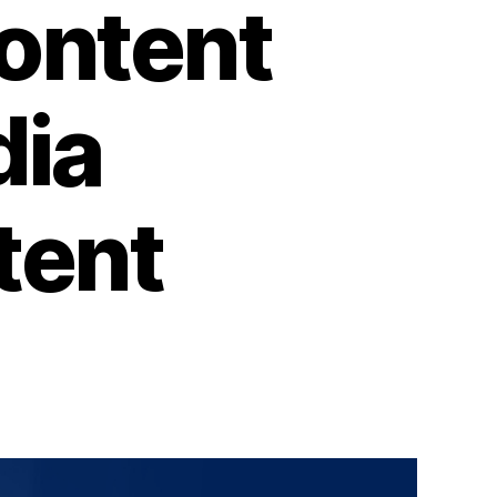
ontent
dia
tent