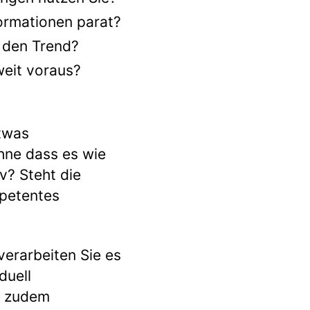
ormationen parat?
n den Trend?
weit voraus?
etwas
hne dass es wie
v? Steht die
mpetentes
erarbeiten Sie es
duell
e zudem