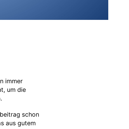
en immer
t, um die
.
gbeitrag schon
as aus gutem