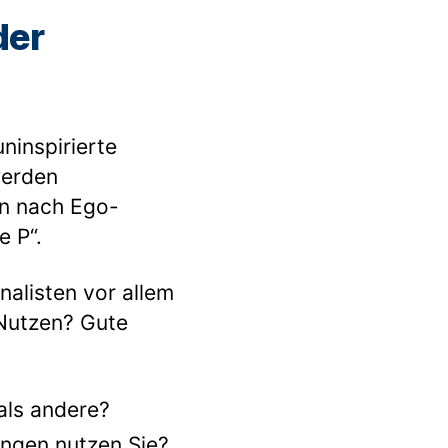
der
ninspirierte
werden
en nach Ego-
e P“.
nalisten vor allem
 Nutzen? Gute
als andere?
ngen nutzen Sie?