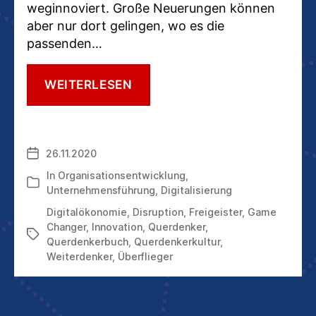
weginnoviert. Große Neuerungen können
aber nur dort gelingen, wo es die
passenden…
WER
WEITERLESEN
ZUM
ÜBERFLIEGER
DER
WIRTSCHAFT
26.11.2020
Veröffentlichungsdatum
WIRD
–
In
Organisationsentwicklung
,
Kategorien
UND
Unternehmensführung
,
Digitalisierung
WER
Digitalökonomie
,
Disruption
,
Freigeister
,
Game
NICHT
Changer
,
Innovation
,
Querdenker
,
Schlagwörter
Querdenkerbuch
,
Querdenkerkultur
,
Weiterdenker
,
Überflieger