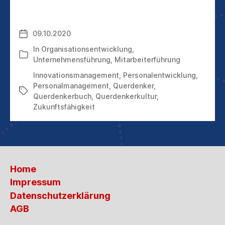
UNTERNEHMEN
IHRE
INTERNEN
09.10.2020
Veröffentlichungsdatum
WEITERDENKENDEN
SO
In
Organisationsentwicklung
,
Kategorien
DRINGEND
Unternehmensführung
,
Mitarbeiterführung
BRAUCHEN
Innovationsmanagement
,
Personalentwicklung
,
Personalmanagement
,
Querdenker
,
Schlagwörter
Querdenkerbuch
,
Querdenkerkultur
,
Zukunftsfähigkeit
Home
Impressum
Datenschutzerklärung
AGB