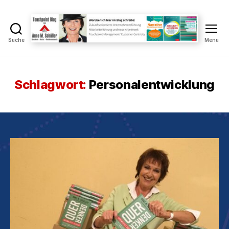
Suche
Menü
Touchpoint
Blog
Anne
M.
Schlagwort:
Personalentwicklung
Schüller