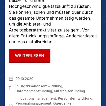
besser für unsere
Hochgeschwindigkeitszukunft zu rüsten.
Sie können, sollen und müssen quer durch
das gesamte Unternehmen tätig werden,
um die Anbieter- und
Arbeitgeberattraktivität zu steigern. Vor
allem Entwicklungssprünge, Andersartigkeit
und das einfallsreiche…
WESHALB
WEITERLESEN
DIE
UNTERNEHMEN
IHRE
INTERNEN
09.10.2020
Veröffentlichungsdatum
WEITERDENKENDEN
SO
In
Organisationsentwicklung
,
Kategorien
DRINGEND
Unternehmensführung
,
Mitarbeiterführung
BRAUCHEN
Innovationsmanagement
,
Personalentwicklung
,
Personalmanagement
,
Querdenker
,
Schlagwörter