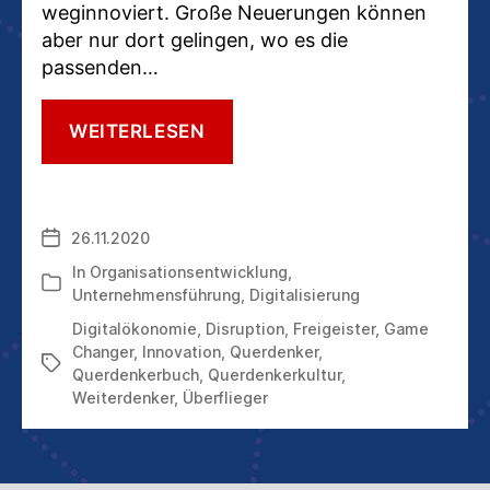
weginnoviert. Große Neuerungen können
aber nur dort gelingen, wo es die
passenden…
WER
WEITERLESEN
ZUM
ÜBERFLIEGER
DER
WIRTSCHAFT
26.11.2020
Veröffentlichungsdatum
WIRD
–
In
Organisationsentwicklung
,
Kategorien
UND
Unternehmensführung
,
Digitalisierung
WER
Digitalökonomie
,
Disruption
,
Freigeister
,
Game
NICHT
Changer
,
Innovation
,
Querdenker
,
Schlagwörter
Querdenkerbuch
,
Querdenkerkultur
,
Weiterdenker
,
Überflieger