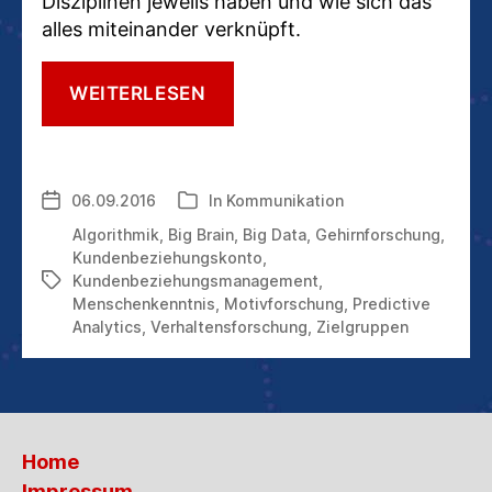
Disziplinen jeweils haben und wie sich das
alles miteinander verknüpft.
DIE
WEITERLESEN
4
DISZIPLINEN,
DIE
KOMMUNIKATION
06.09.2016
In
Kommunikation
Veröffentlichungsdatum
Kategorien
IN
ZUKUNFT
Algorithmik
,
Big Brain
,
Big Data
,
Gehirnforschung
,
ERFOLGREICH
Kundenbeziehungskonto
,
MACHEN
Kundenbeziehungsmanagement
,
Schlagwörter
Menschenkenntnis
,
Motivforschung
,
Predictive
Analytics
,
Verhaltensforschung
,
Zielgruppen
Home
Impressum