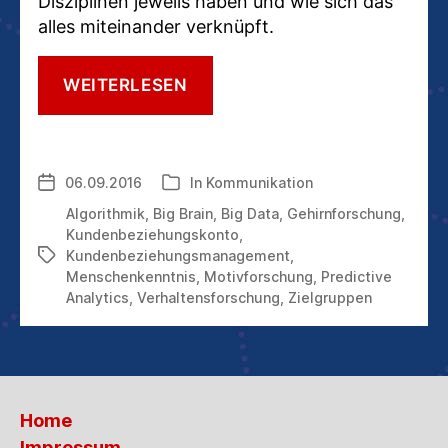
Disziplinen jeweils haben und wie sich das
alles miteinander verknüpft.
DIE
WEITERLESEN
4
DISZIPLINEN,
DIE
KOMMUNIKATION
06.09.2016
In
Kommunikation
Veröffentlichungsdatum
Kategorien
IN
ZUKUNFT
Algorithmik
,
Big Brain
,
Big Data
,
Gehirnforschung
,
ERFOLGREICH
Kundenbeziehungskonto
,
MACHEN
Kundenbeziehungsmanagement
,
Schlagwörter
Menschenkenntnis
,
Motivforschung
,
Predictive
Analytics
,
Verhaltensforschung
,
Zielgruppen
Home
Impressum