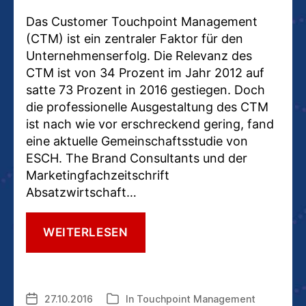
Das Customer Touchpoint Management
(CTM) ist ein zentraler Faktor für den
Unternehmenserfolg. Die Relevanz des
CTM ist von 34 Prozent im Jahr 2012 auf
satte 73 Prozent in 2016 gestiegen. Doch
die professionelle Ausgestaltung des CTM
ist nach wie vor erschreckend gering, fand
eine aktuelle Gemeinschaftsstudie von
ESCH. The Brand Consultants und der
Marketingfachzeitschrift
Absatzwirtschaft…
DAS
WEITERLESEN
TOUCHPOINT
MANAGEMENT:
IMMER
WICHTIGER.
27.10.2016
In
Touchpoint Management
Veröffentlichungsdatum
Kategorien
UND