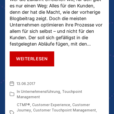
es nur einen Weg: Alles für den Kunden,
denn der hat die Macht, wie der vorherige
Blogbeitrag zeigt. Doch die meisten
Unternehmen optimieren ihre Prozesse vor
allem für sich selbst – und nicht für den
Kunden. Der soll sich gefälligst in die
festgelegten Abläufe fügen, mit den…
DER
WEITERLESEN
CUSTOMER
TOUCHPOINT
MANAGER:
TREIBER
13.06.2017
Veröffentlichungsdatum
DER
UNTERNEHMENSWEITEN
In
Unternehmensführung
,
Touchpoint
Kategorien
KUNDENORIENTIERUNG
Management
CTMP®
,
Customer Experience
,
Customer
Journey
,
Customer Touchpoint Management
,
Schlagwörter