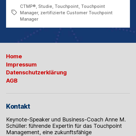
TOUCHPOINT
CTMP®
,
Studie
,
Touchpoint
,
Touchpoint
MANAGER
Manager
,
zertifizierte Customer Touchpoint
Schlagwörter
AUCH
Manager
Home
Impressum
Datenschutzerklärung
AGB
Kontakt
Keynote-Speaker und Business-Coach Anne M.
Schüller: führende Expertin für das Touchpoint
Management, eine zukunftsfähige