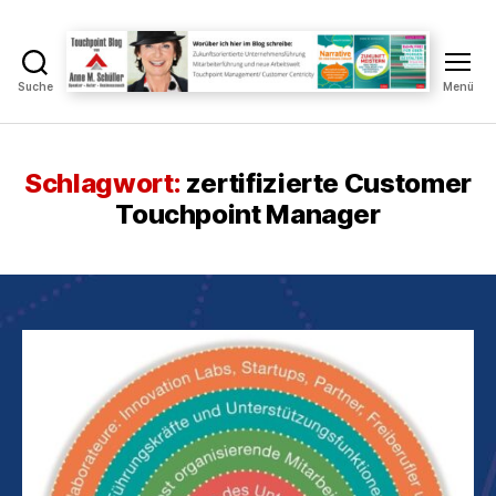
Suche
Menü
Touchpoint
Blog
Anne
M.
Schlagwort:
zertifizierte Customer
Schüller
Touchpoint Manager