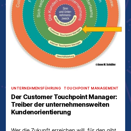
Kategorien
UNTERNEHMENSFÜHRUNG
TOUCHPOINT MANAGEMENT
Der Customer Touchpoint Manager:
Treiber der unternehmensweiten
Kundenorientierung
Wer die Zukunft erreichen will, für den gibt