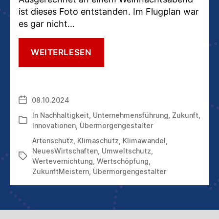
ist dieses Foto entstanden. Im Flugplan war
es gar nicht…
WIR
WEITERLESEN
HÄTTEN
ES
SO
SCHÖN
08.10.2024
Veröffentlichungsdatum
AUF
EINEM
In
Nachhaltigkeit
,
Unternehmensführung
,
Zukunft
,
Kategorien
GESUNDEN
Innovationen
,
Übermorgengestalter
PLANETEN
Artenschutz
,
Klimaschutz
,
Klimawandel
,
NeuesWirtschaften
,
Umweltschutz
,
Schlagwörter
Wertevernichtung
,
Wertschöpfung
,
ZukunftMeistern
,
Übermorgengestalter