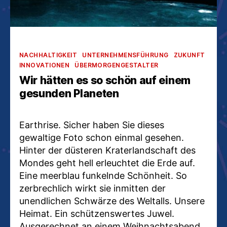
Kategorien
NACHHALTIGKEIT
UNTERNEHMENSFÜHRUNG
ZUKUNFT
INNOVATIONEN
ÜBERMORGENGESTALTER
Wir hätten es so schön auf einem
gesunden Planeten
Earthrise. Sicher haben Sie dieses
gewaltige Foto schon einmal gesehen.
Hinter der düsteren Kraterlandschaft des
Mondes geht hell erleuchtet die Erde auf.
Eine meerblau funkelnde Schönheit. So
zerbrechlich wirkt sie inmitten der
unendlichen Schwärze des Weltalls. Unsere
Heimat. Ein schützenswertes Juwel.
Ausgerechnet an einem Weihnachtsabend