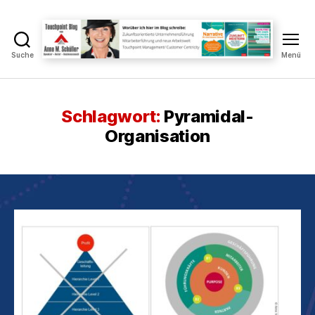
Suche
Menü
Touchpoint
Blog
Anne
M.
Schlagwort:
Pyramidal-
Schüller
Organisation