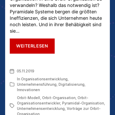
verwandeln? Weshalb das notwendig ist?
Pyramidale Systeme bergen die größten
Ineffizienzen, die sich Unternehmen heute
noch leisten. Und in ihrer Behäbigkeit sind
sie…
UNTERNEHMENSENTWICKLU
WEITERLESEN
VON
DER
PYRAMIDAL-
ORGANISATION
05.11.2019
Veröffentlichungsdatum
ZUR
ORBIT-
In
Organisationsentwicklung
,
ORGANISATION
Unternehmensführung
,
Digitalisierung
,
Kategorien
Innovationen
Orbit-Modell
,
Orbit-Organisation
,
Orbit-
Organisationsentwickler
,
Pyramidal-Organisation
,
Schlagwörter
Unternehmensentwicklung
,
Vorträge zur Orbit-
Organisation