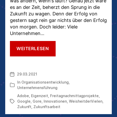
was ändern, wenn‘s läuft? Genau jetzt wäre
es an der Zeit, beherzt den Sprung in die
Zukunft zu wagen. Denn der Erfolg von
gestern sagt rein gar nichts über den Erfolg
von morgen. Doch leider: Viele
Unternehmen…
DIE
WEITERLESEN
GRÖSSTE U
NTERNEHMERISCHE B
EDROHUNG I
ST E
29.03.2021
Veröffentlichungsdatum
IN M
ANGEL A
In
Organisationsentwicklung
,
Kategorien
N I
Unternehmensführung
NNOVATIONEN
Adobe
,
Eigenzeit
,
Freitagnachmittagprojekte
,
Google
,
Gore
,
Innovationen
,
WeisheitderVielen
,
Schlagwörter
Zukunft
,
Zukunftsarbeit