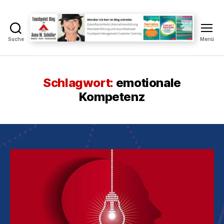
Suche
Menü
Touchpoint
Blog
Anne
M.
Schlagwort:
emotionale
Schüller
Kompetenz