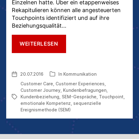
Einzelnen hatte. Über ein etappenweises
Rekapitulieren können alle angesteuerten
Touchpoints identifiziert und auf ihre
Beziehungsqualität…
DIE
WEITERLESEN
SEQUENZIELLE
EREIGNISMETHODE:
TIEFENPSYCHOLOGIE
VOM
20.07.2016
In
Kommunikation
Veröffentlichungsdatum
Kategorien
FEINSTEN
Customer Care
,
Customer Experiences
,
Customer Journey
,
Kundenbefragungen
,
Kundenbeziehung
,
SEM-Gespräche
,
Touchpoint
,
Schlagwörter
emotionale Kompetenz
,
sequenzielle
Ereignismethode (SEM)