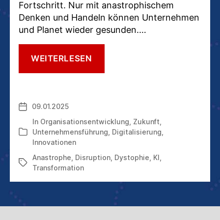
Fortschritt. Nur mit anastrophischem
Denken und Handeln können Unternehmen
und Planet wieder gesunden.…
DYSTOPIE
WEITERLESEN
ODER
ANASTROPHE:
WIR
HABEN
09.01.2025
Veröffentlichungsdatum
DIE
WAHL
In
Organisationsentwicklung
,
Zukunft
,
Unternehmensführung
,
Digitalisierung
,
Kategorien
Innovationen
Anastrophe
,
Disruption
,
Dystophie
,
KI
,
Schlagwörter
Transformation