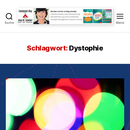
Suche
Menü
Touchpoint
Blog
Anne
M.
Schlagwort:
Dystophie
Schüller