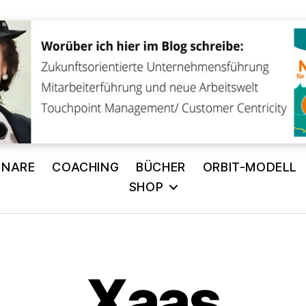
INARE
COACHING
BÜCHER
ORBIT-MODELL
SHOP
V
o
Xaas
n
A