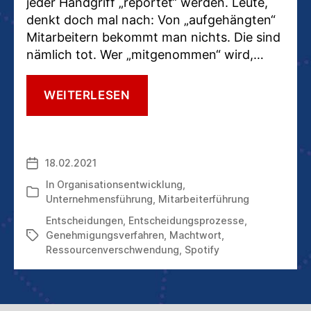
jeder Handgriff „reportet“ werden. Leute,
denkt doch mal nach: Von „aufgehängten“
Mitarbeitern bekommt man nichts. Die sind
nämlich tot. Wer „mitgenommen“ wird,…
„ABSEGNEN
WEITERLESEN
FÜHLT
SICH
GUT
AN.“
18.02.2021
Veröffentlichungsdatum
WIRKLICH?
In
Organisationsentwicklung
,
Kategorien
Unternehmensführung
,
Mitarbeiterführung
Entscheidungen
,
Entscheidungsprozesse
,
Genehmigungsverfahren
,
Machtwort
,
Schlagwörter
Ressourcenverschwendung
,
Spotify